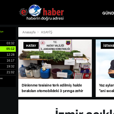
GÜN
SPOR
Anasayfa
ASAYİŞ
HATAY
İSTAN
Dinlenme tesisine terk edilmiş halde
Yaz aylar
bırakılan otomobildeki 3 şırınga zehir
"ani sıca
tacirini ele verdi
İzmir açık