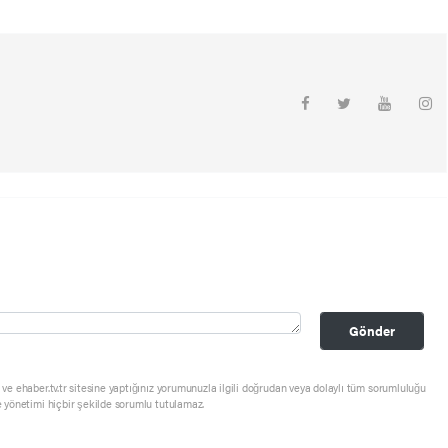
Gönder
ve ehaber.tv.tr sitesine yaptığınız yorumunuzla ilgili doğrudan veya dolaylı tüm sorumluluğu
e yönetimi hiçbir şekilde sorumlu tutulamaz.