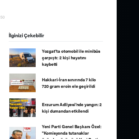
:50
İlginizi Çekebilir
Yozgat’ta otomobil ile minibüs
çarpıştı: 2 kişi hayatını
kaybetti
Hakkari-İran sınırında 7 kilo
720 gram eroin ele geçirildi
Erzurum Adliyesi’nde yangın: 2
kişi dumandan etkilendi
Yeni Parti Genel Başkanı Özel:
"Komisyonda tutanaklar