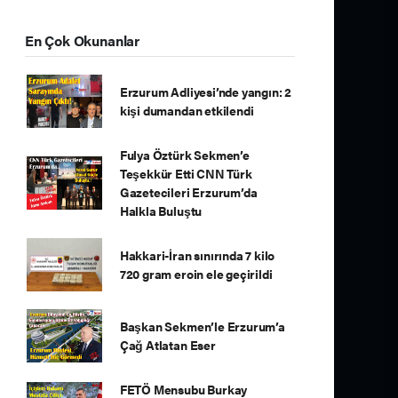
En Çok Okunanlar
Erzurum Adliyesi’nde yangın: 2
kişi dumandan etkilendi
Fulya Öztürk Sekmen’e
Teşekkür Etti CNN Türk
Gazetecileri Erzurum’da
Halkla Buluştu
Hakkari-İran sınırında 7 kilo
720 gram eroin ele geçirildi
Başkan Sekmen’le Erzurum’a
Çağ Atlatan Eser
FETÖ Mensubu Burkay