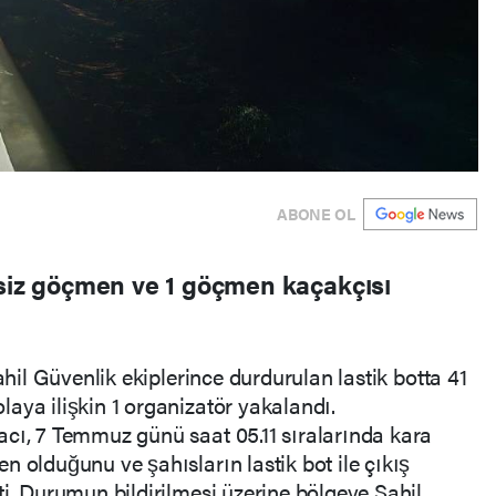
ABONE OL
nsiz göçmen ve 1 göçmen kaçakçısı
ahil Güvenlik ekiplerince durdurulan lastik botta 41
aya ilişkin 1 organizatör yakalandı.
acı, 7 Temmuz günü saat 05.11 sıralarında kara
n olduğunu ve şahısların lastik bot ile çıkış
ti. Durumun bildirilmesi üzerine bölgeye Sahil