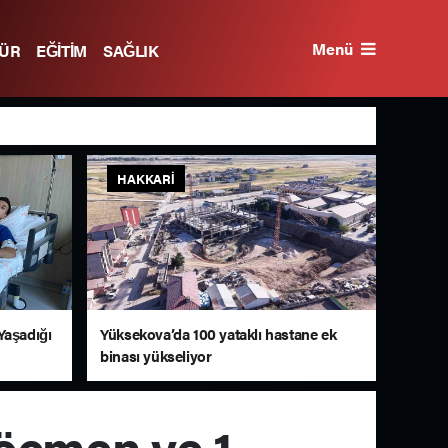
Menü
TÜR
EĞİTİM
SAĞLIK
HAKKARI
Yaşadığı
Yüksekova’da 100 yataklı hastane ek
binası yükseliyor
göçmen ve 1