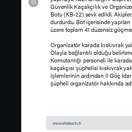
Güvenlik Kaçakçılık ve Organiz
Botu (KB-22) sevk edildi. Akipler,
durdurdu. Bot içerisinde yapılan 
üzere toplam 41 düzensiz göçme
Organizatör karada kıskıvrak ya
Olayla bağlantılı olduğu belirlen
Komutanlığı personeli ile karada
kaçakçısı şüphelisi kıskıvrak y
işlemlerinin ardından İl Göç İda
şüpheli organizatör hakkında adli
www.ehaber.tv.tr