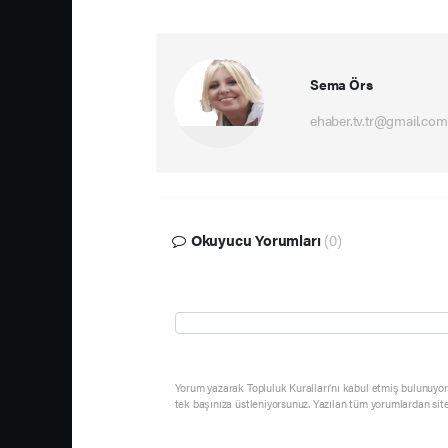
Sema Örs
ehaber.tv.tr@gmail.com
Okuyucu Yorumları
(0)
Yorum yazarak Topluluk Kuralları’nı kabul etmiş bulunuyor 
tek başınıza üstleniyorsunuz. Yazılan tüm yorumlardan sit