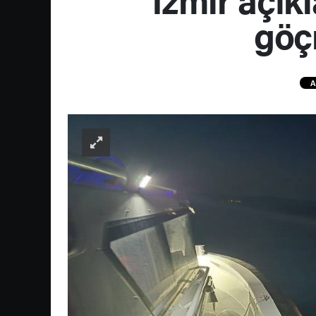
göç
A