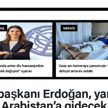
BUL
MERSIN
ında artan diş hassasiyetine
Kaza anı kameraya yansımıştı: 
klık değişimi" uyarısı
dehşet anlarını anlattı
aşkanı Erdoğan, yar
Arabistan’a gidecek