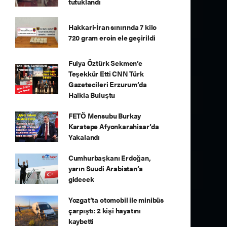
tutuklandı
Hakkari-İran sınırında 7 kilo
720 gram eroin ele geçirildi
Fulya Öztürk Sekmen’e
Teşekkür Etti CNN Türk
Gazetecileri Erzurum’da
Halkla Buluştu
FETÖ Mensubu Burkay
Karatepe Afyonkarahisar’da
Yakalandı
Cumhurbaşkanı Erdoğan,
yarın Suudi Arabistan’a
gidecek
Yozgat’ta otomobil ile minibüs
çarpıştı: 2 kişi hayatını
kaybetti