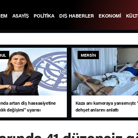
DEM
ASAYİŞ
POLİTİKA
DIŞ HABERLER
EKONOMİ
KÜL
BUL
MERSIN
ında artan diş hassasiyetine
Kaza anı kameraya yansımıştı: 
klık değişimi" uyarısı
dehşet anlarını anlattı
larında 41 düzensiz 