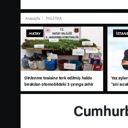
Anasayfa
POLİTİKA
HATAY
İSTAN
Dinlenme tesisine terk edilmiş halde
Yaz aylar
bırakılan otomobildeki 3 şırınga zehir
"ani sıca
tacirini ele verdi
Cumhurb