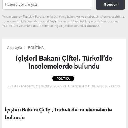
Gönder
Yorum yazarak Topluluk Kuralları’nı kabul etmiş bulunuyor ve ehaber.tv.tr sitesine yaptığınız
yorumunuzla ilgili doğrudan veya dolaylı tüm sorumluluğu tek başınıza üstleniyorsunuz.
Yazılan tüm yorumlardan site yönetimi hiçbir şekilde sorumlu tutulamaz.
Anasayfa
POLİTİKA
İçişleri Bakanı Çiftçi, Türkeli’de
incelemelerde bulundu
POLİTİKA
(EHA) - ehaber.tv.tr | 07.08.2026 - 23:00, Güncelleme: 08.08.2026 - 00:30
İçişleri Bakanı Çiftçi, Türkeli’de incelemelerde
bulundu