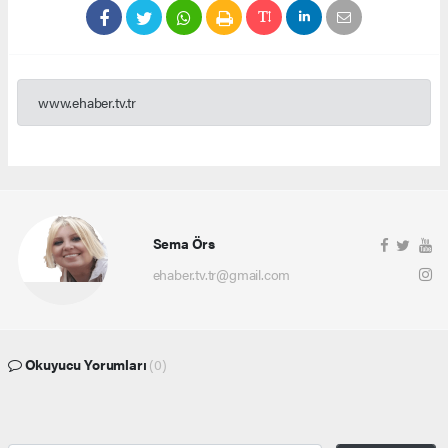
www.ehaber.tv.tr
Sema Örs
ehaber.tv.tr@gmail.com
Okuyucu Yorumları
(0)