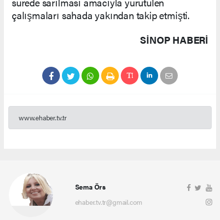
sürede sarılması amacıyla yürütülen
çalışmaları sahada yakından takip etmişti.
SINOP HABERİ
www.ehaber.tv.tr
Sema Örs
ehaber.tv.tr@gmail.com