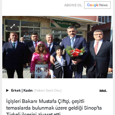
ABONE OL
Erkek
|
Kadın
(Haberi Sesli Oku)
İçişleri Bakanı Mustafa Çiftçi, çeşitli
temaslarda bulunmak üzere geldiği Sinop’ta
Türkeli ilçesini ziyaret etti.