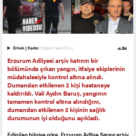
Erkek
|
Kadın
(Haberi Sesli Oku)
Erzurum Adliyesi arşiv katının bir
bölümünde çıkan yangın, itfaiye ekiplerinin
müdahalesiyle kontrol altına alındı.
Dumandan etkilenen 2 kişi hastaneye
kaldırıldı. Vali Aydın Baruş, yangının
tamamen kontrol altına alındığını,
dumandan etkilenen 2 kişinin sağlık
durumunun iyi olduğunu açıkladı.
Edinilen bilgiye göre, Erzurum Adliye Sarayı arşiv