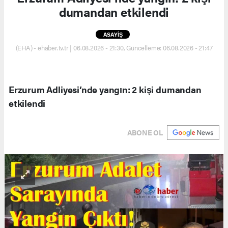
dumandan etkilendi
ASAYİŞ
(EHA) - ehaber.tv.tr | 06.08.2026 - 21:30, Güncelleme: 06.08.2026 - 21:47
Erzurum Adliyesi’nde yangın: 2 kişi dumandan
etkilendi
ABONE OL