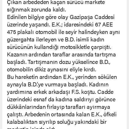
Çıkan arbededen kaçan sürücü markete
sığınmak zorunda kaldı.
Edinilen bilgiye göre olay Gazipaşa Caddesi
üzerinde yaşandı. E.K.; idaresindeki 67 AEE
475 plakalı otomobil ile seyir halindeyken aynı
güzergahta ilerleyen ve B.D. isimli kadın
sürücünün kullandığı motosikletle çarpıştı.
Kazanın ardından taraflar arasında tartışma
başladı. Tartışmanın dozu yükselince B.D.,
otomobilin dikiz aynasını eliyle kırdı.
Bu hareketin ardından E.K., yerinden sökülen
aynayla B.D.’ye vurmaya başladı. Kadının
yardımına erkek arkadaşı F.S. koştu. Cadde
üzerindeki esnaf da kadına saldırıyı görünce
dükkânlarından fırlayıp tarafları ayırmaya
çalıştı. Arbedenin ortasında kalan E.K., öfkeli
kalabalıktan sıyrılıp soluğu yakındaki bir
marketin içinde aldı.