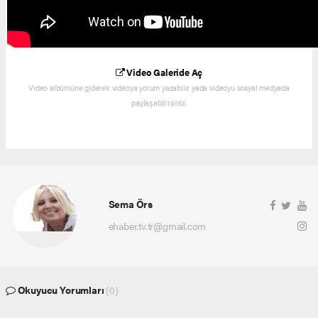
Video Galeride Aç
Video albümüne giderek videoya yorum yazabilir yada videoyu sosyal medyada
paylaşabilirsiniz.
Sema Örs
ehaber.tv.tr@gmail.com
Okuyucu Yorumları
(0)