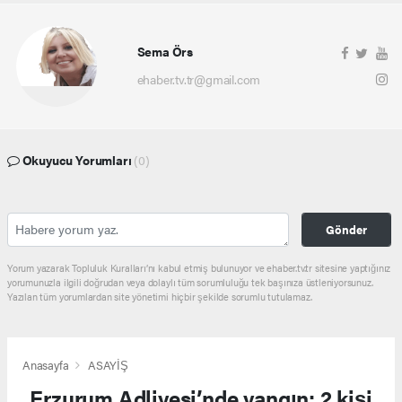
Sema Örs
ehaber.tv.tr@gmail.com
Okuyucu Yorumları
(0)
Gönder
Yorum yazarak Topluluk Kuralları’nı kabul etmiş bulunuyor ve ehaber.tv.tr sitesine yaptığınız
yorumunuzla ilgili doğrudan veya dolaylı tüm sorumluluğu tek başınıza üstleniyorsunuz.
Yazılan tüm yorumlardan site yönetimi hiçbir şekilde sorumlu tutulamaz.
Anasayfa
ASAYİŞ
Erzurum Adliyesi’nde yangın: 2 kişi