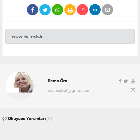
www.ehaber.tv.tr
Sema Örs
ehaber.tv.tr@gmail.com
Okuyucu Yorumları
(0)