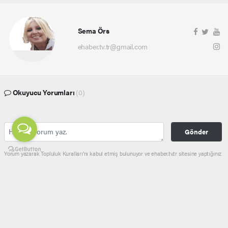
Sema Örs
ehaber.tv.tr@gmail.com
Okuyucu Yorumları
(0)
Gönder
Yorum yazarak Topluluk Kuralları’nı kabul etmiş bulunuyor ve ehaber.tv.tr sitesine yaptığınız
yorumunuzla ilgili doğrudan veya dolaylı tüm sorumluluğu tek başınıza üstleniyorsunuz.
Yazılan tüm yorumlardan site yönetimi hiçbir şekilde sorumlu tutulamaz.