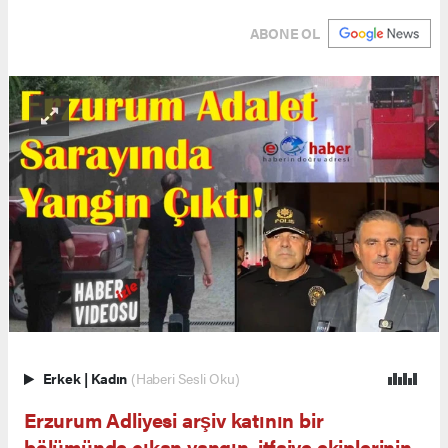
ABONE OL
Erkek
|
Kadın
(Haberi Sesli Oku)
Erzurum Adliyesi arşiv katının bir
bölümünde çıkan yangın, itfaiye ekiplerinin