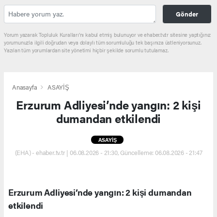
Gönder
Yorum yazarak Topluluk Kuralları’nı kabul etmiş bulunuyor ve ehaber.tv.tr sitesine yaptığınız
yorumunuzla ilgili doğrudan veya dolaylı tüm sorumluluğu tek başınıza üstleniyorsunuz.
Yazılan tüm yorumlardan site yönetimi hiçbir şekilde sorumlu tutulamaz.
Anasayfa
ASAYİŞ
Erzurum Adliyesi’nde yangın: 2 kişi
dumandan etkilendi
ASAYİŞ
(EHA) - ehaber.tv.tr | 06.08.2026 - 21:30, Güncelleme: 06.08.2026 - 21:47
Erzurum Adliyesi’nde yangın: 2 kişi dumandan
etkilendi