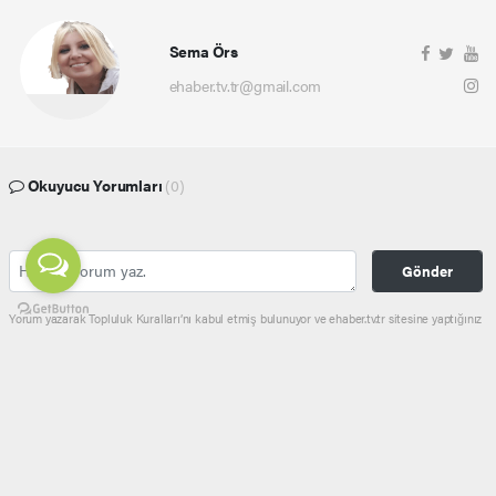
Sema Örs
ehaber.tv.tr@gmail.com
Okuyucu Yorumları
(0)
Gönder
Yorum yazarak Topluluk Kuralları’nı kabul etmiş bulunuyor ve ehaber.tv.tr sitesine yaptığınız
yorumunuzla ilgili doğrudan veya dolaylı tüm sorumluluğu tek başınıza üstleniyorsunuz.
Yazılan tüm yorumlardan site yönetimi hiçbir şekilde sorumlu tutulamaz.
haber paketi
haber scripti
haber yazılımı