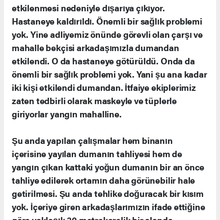
etkilenmesi nedeniyle dışarıya çıkıyor.
Hastaneye kaldırıldı. Önemli bir sağlık problemi
yok. Yine adliyemiz önünde görevli olan çarşı ve
mahalle bekçisi arkadaşımızla dumandan
etkilendi. O da hastaneye götürüldü. Onda da
önemli bir sağlık problemi yok. Yani şu ana kadar
iki kişi etkilendi dumandan. İtfaiye ekiplerimiz
zaten tedbirli olarak maskeyle ve tüplerle
giriyorlar yangın mahalline.
Şu anda yapılan çalışmalar hem binanın
içerisine yayılan dumanın tahliyesi hem de
yangın çıkan kattaki yoğun dumanın bir an önce
tahliye edilerek ortamın daha görünebilir hale
getirilmesi. Şu anda tehlike doğuracak bir kısım
yok. İçeriye giren arkadaşlarımızın ifade ettiğine
göre yaklaşık 30 metrekarelik bir alanda