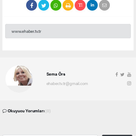
www.ehaber.tv.tr
Sema Örs
ehaber.tv.tr@gmail.com
Okuyucu Yorumları
(0)