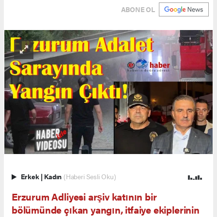
ABONE OL
Erkek
|
Kadın
(Haberi Sesli Oku)
Erzurum Adliyesi arşiv katının bir
bölümünde çıkan yangın, itfaiye ekiplerinin