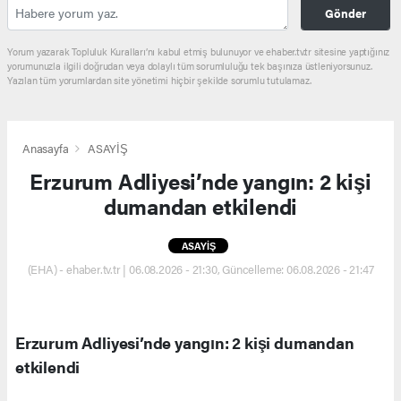
Gönder
Yorum yazarak Topluluk Kuralları’nı kabul etmiş bulunuyor ve ehaber.tv.tr sitesine yaptığınız
yorumunuzla ilgili doğrudan veya dolaylı tüm sorumluluğu tek başınıza üstleniyorsunuz.
Yazılan tüm yorumlardan site yönetimi hiçbir şekilde sorumlu tutulamaz.
Anasayfa
ASAYİŞ
Erzurum Adliyesi’nde yangın: 2 kişi
dumandan etkilendi
ASAYİŞ
(EHA) - ehaber.tv.tr | 06.08.2026 - 21:30, Güncelleme: 06.08.2026 - 21:47
Erzurum Adliyesi’nde yangın: 2 kişi dumandan
etkilendi