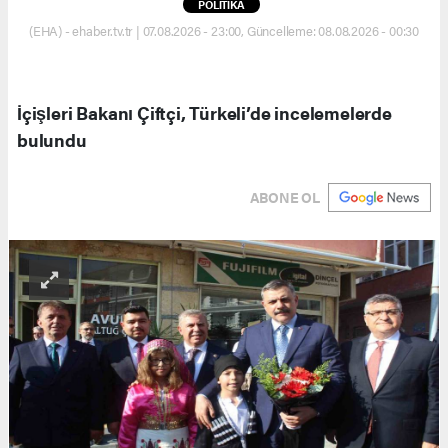
POLİTİKA
(EHA) - ehaber.tv.tr | 07.08.2026 - 23:00, Güncelleme: 08.08.2026 - 00:30
İçişleri Bakanı Çiftçi, Türkeli’de incelemelerde
bulundu
ABONE OL