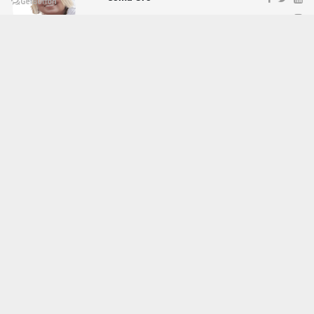
ehaber.tv.tr@gmail.com
Okuyucu Yorumları
(0)
Gönder
Yorum yazarak Topluluk Kuralları’nı kabul etmiş bulunuyor ve ehaber.tv.tr sitesine yaptığınız
yorumunuzla ilgili doğrudan veya dolaylı tüm sorumluluğu tek başınıza üstleniyorsunuz.
Yazılan tüm yorumlardan site yönetimi hiçbir şekilde sorumlu tutulamaz.
haber paketi
haber scripti
haber yazılımı
Tüm hakları saklı tutulmaktadır.Copyright 2026©
Haber Yazılımı:
Web Aksiyon ®