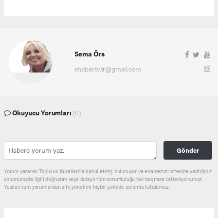
Sema Örs
ehaber.tv.tr@gmail.com
Okuyucu Yorumları
(0)
Gönder
Yorum yazarak Topluluk Kuralları’nı kabul etmiş bulunuyor ve ehaber.tv.tr sitesine yaptığınız
yorumunuzla ilgili doğrudan veya dolaylı tüm sorumluluğu tek başınıza üstleniyorsunuz.
Yazılan tüm yorumlardan site yönetimi hiçbir şekilde sorumlu tutulamaz.