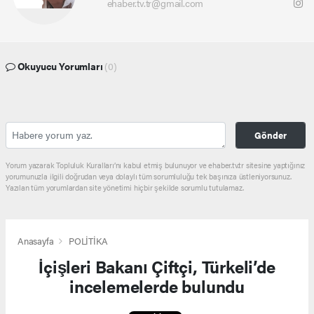
ehaber.tv.tr@gmail.com
Okuyucu Yorumları
(0)
Gönder
Yorum yazarak Topluluk Kuralları’nı kabul etmiş bulunuyor ve ehaber.tv.tr sitesine yaptığınız
yorumunuzla ilgili doğrudan veya dolaylı tüm sorumluluğu tek başınıza üstleniyorsunuz.
Yazılan tüm yorumlardan site yönetimi hiçbir şekilde sorumlu tutulamaz.
Anasayfa
POLİTİKA
İçişleri Bakanı Çiftçi, Türkeli’de
incelemelerde bulundu