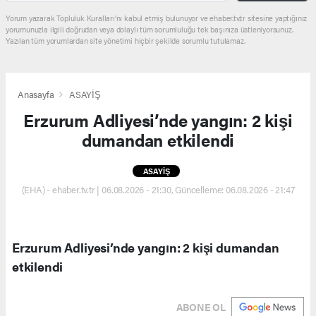
Yorum yazarak Topluluk Kuralları’nı kabul etmiş bulunuyor ve ehaber.tv.tr sitesine yaptığınız
yorumunuzla ilgili doğrudan veya dolaylı tüm sorumluluğu tek başınıza üstleniyorsunuz.
Yazılan tüm yorumlardan site yönetimi hiçbir şekilde sorumlu tutulamaz.
Anasayfa
ASAYİŞ
Erzurum Adliyesi’nde yangın: 2 kişi
dumandan etkilendi
ASAYİŞ
(EHA) - ehaber.tv.tr | 06.08.2026 - 21:30, Güncelleme: 06.08.2026 - 21:47
Erzurum Adliyesi’nde yangın: 2 kişi dumandan
etkilendi
ABONE OL