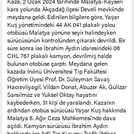
Kaza, 2 Ocak 2024 tarihinde Malatya-Kayseri
kara yolunda Akçadağ ilçesi Develi mevkiinde
meydana geldi. Edinilen bilgilere göre, Yaşar
Kuş yönetimindeki 44 AK 041 plakalı yolcu
otobüsü Malatya yönüne seyir halindeyken
sürücüsünün kontrolünden çıkarak devrildi. Bir
süre sonra ise İbrahim Aydın idaresindeki 06
CHL 767 plakalı kamyon, devrilmiş halde
bulunan otobüse çarptı. Meydana gelen
kazada İnönü Üniversitesi Tıp Fakültesi
Öğretim Üyesi Prof. Dr. Süleyman Savaş
Hacıevliyagil, Vildan Donat, Abuzer Ak, Gülizar
Sarsılmaz ve Yüksel Oktay hayatını
kaybederken, 31 kişi de yaralandı. Kazanın
ardından otobüs sürücüsü Yaşar Kuş hakkında
Malatya 5. Ağır Ceza Mahkemesi’nde dava
açıldı. Kamyon sürücüsü İbrahim Aydın
hakkında ise Adli Tıp Kurumu Trafik İhtisas