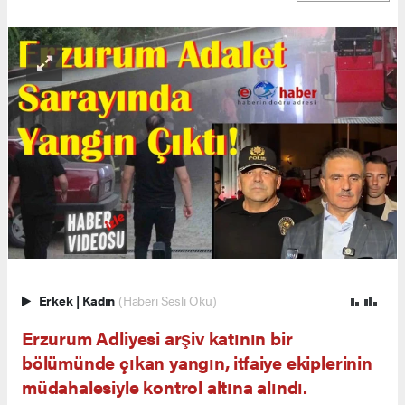
Erkek
|
Kadın
(Haberi Sesli Oku)
Erzurum Adliyesi arşiv katının bir
bölümünde çıkan yangın, itfaiye ekiplerinin
müdahalesiyle kontrol altına alındı.