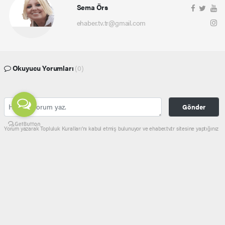
Sema Örs
ehaber.tv.tr@gmail.com
Okuyucu Yorumları
(0)
Gönder
Yorum yazarak Topluluk Kuralları’nı kabul etmiş bulunuyor ve ehaber.tv.tr sitesine yaptığınız
yorumunuzla ilgili doğrudan veya dolaylı tüm sorumluluğu tek başınıza üstleniyorsunuz.
Yazılan tüm yorumlardan site yönetimi hiçbir şekilde sorumlu tutulamaz.
haber paketi
haber scripti
haber yazılımı
Tüm hakları saklı tutulmaktadır.Copyright 2026©