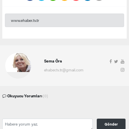
www.ehaber.tv.tr
Sema Örs
ehaber.tv.tr@gmail.com
Okuyucu Yorumları
(0)
Gönder