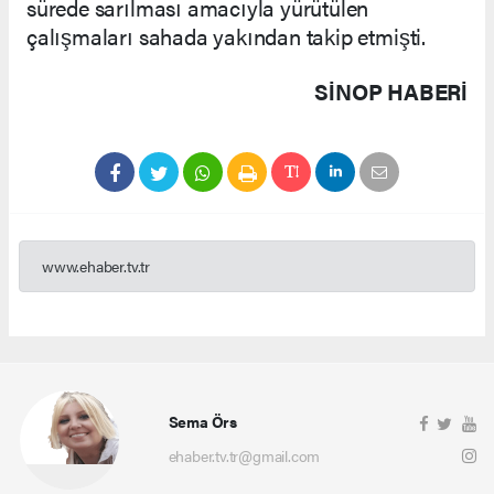
sürede sarılması amacıyla yürütülen
çalışmaları sahada yakından takip etmişti.
SINOP HABERİ
www.ehaber.tv.tr
Sema Örs
ehaber.tv.tr@gmail.com