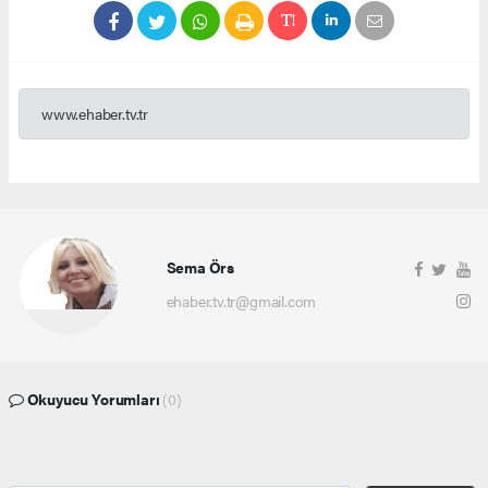
www.ehaber.tv.tr
Sema Örs
ehaber.tv.tr@gmail.com
Okuyucu Yorumları
(0)