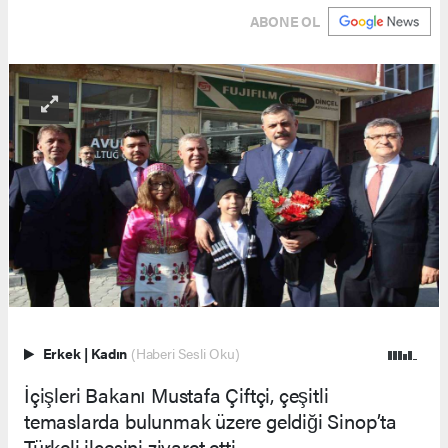
ABONE OL
Erkek
|
Kadın
(Haberi Sesli Oku)
İçişleri Bakanı Mustafa Çiftçi, çeşitli
temaslarda bulunmak üzere geldiği Sinop’ta
Türkeli ilçesini ziyaret etti.