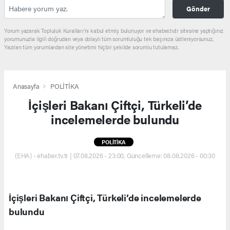
Gönder
Yorum yazarak Topluluk Kuralları’nı kabul etmiş bulunuyor ve ehaber.tv.tr sitesine yaptığınız
yorumunuzla ilgili doğrudan veya dolaylı tüm sorumluluğu tek başınıza üstleniyorsunuz.
Yazılan tüm yorumlardan site yönetimi hiçbir şekilde sorumlu tutulamaz.
Anasayfa
POLİTİKA
İçişleri Bakanı Çiftçi, Türkeli’de
incelemelerde bulundu
POLİTİKA
(EHA) - ehaber.tv.tr | 07.08.2026 - 23:00, Güncelleme: 08.08.2026 - 00:30
İçişleri Bakanı Çiftçi, Türkeli’de incelemelerde
bulundu