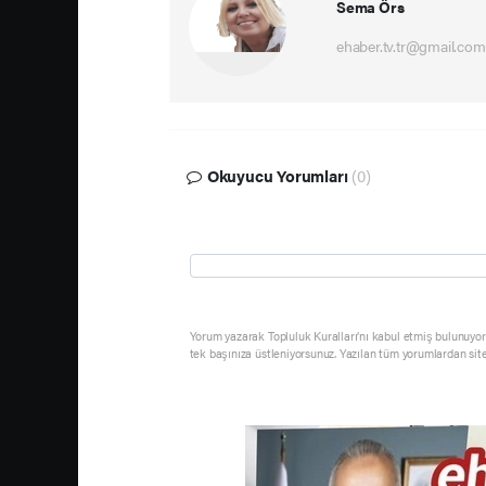
Sema Örs
ehaber.tv.tr@gmail.com
Okuyucu Yorumları
(0)
Yorum yazarak Topluluk Kuralları’nı kabul etmiş bulunuyor 
tek başınıza üstleniyorsunuz. Yazılan tüm yorumlardan sit