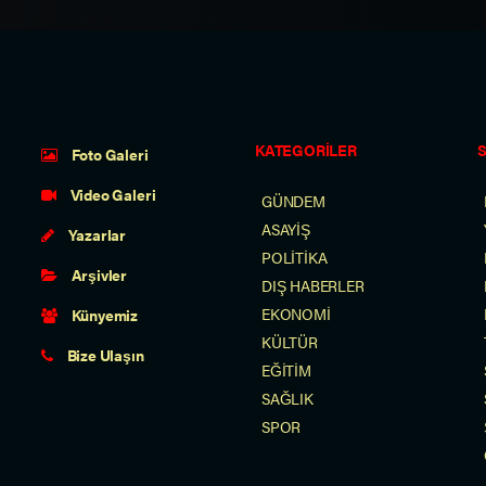
KATEGORİLER
Foto Galeri
Video Galeri
GÜNDEM
ASAYİŞ
Yazarlar
POLİTİKA
Arşivler
DIŞ HABERLER
EKONOMİ
Künyemiz
KÜLTÜR
Bize Ulaşın
EĞİTİM
SAĞLIK
SPOR