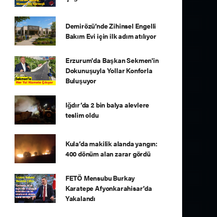
Demirözü’nde Zihinsel Engelli
Bakım Evi için ilk adım atılıyor
Erzurum'da Başkan Sekmen'in
Dokunuşuyla Yollar Konforla
Buluşuyor
Iğdır’da 2 bin balya alevlere
teslim oldu
Kula’da makilik alanda yangın:
400 dönüm alan zarar gördü
FETÖ Mensubu Burkay
Karatepe Afyonkarahisar’da
Yakalandı