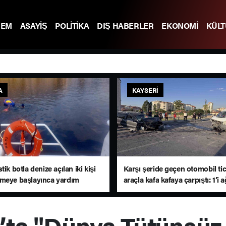
DEM
ASAYİŞ
POLİTİKA
DIŞ HABERLER
EKONOMİ
KÜL
A
KAYSERI
tik botla denize açılan iki kişi
Karşı şeride geçen otomobil tic
meye başlayınca yardım
araçla kafa kafaya çarpıştı: 1’i a
aptı
yaralı
ta "Dünya Tütünsüz