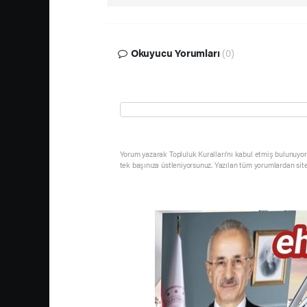
Okuyucu Yorumları
(0)
Yorum yazarak Topluluk Kuralları’nı kabul etmiş bulunuyor 
tek başınıza üstleniyorsunuz. Yazılan tüm yorumlardan sit