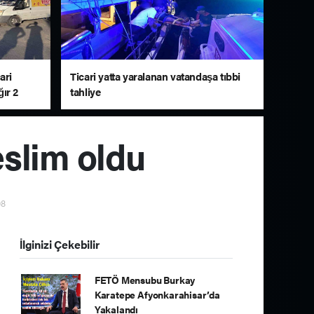
ari
Ticari yatta yaralanan vatandaşa tıbbi
ğır 2
tahliye
eslim oldu
08
İlginizi Çekebilir
FETÖ Mensubu Burkay
Karatepe Afyonkarahisar’da
Yakalandı