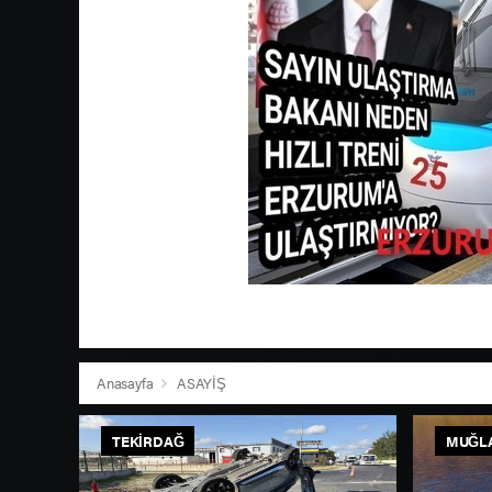
Anasayfa
ASAYİŞ
TEKIRDAĞ
MUĞL