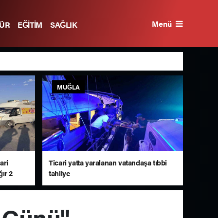
Menü
TÜR
EĞİTİM
SAĞLIK
MUĞLA
ari
Ticari yatta yaralanan vatandaşa tıbbi
ğır 2
tahliye
 Günü"