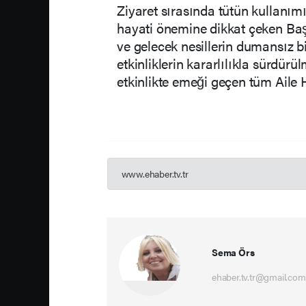
Ziyaret sırasında tütün kullanımı
hayati önemine dikkat çeken Ba
ve gelecek nesillerin dumansız 
etkinliklerin kararlılıkla sürdürü
etkinlikte emeği geçen tüm Aile H
www.ehaber.tv.tr
Sema Örs
ehaber.tv.tr@gmail.com