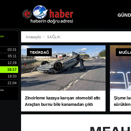
GÜN
SPOR
Anasayfa
SAĞLIK
TEKIRDAĞ
MUĞL
Zincirleme kazaya karışan otomobil attı:
Şişme las
Araçtan burnu bile kanamadan çıktı
sürüklen
çağrısı y
MEAH’