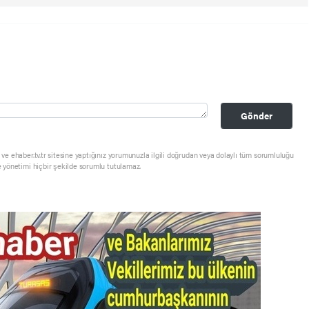
Gönder
ve ehaber.tv.tr sitesine yaptığınız yorumunuzla ilgili doğrudan veya dolaylı tüm sorumluluğu
e yönetimi hiçbir şekilde sorumlu tutulamaz.