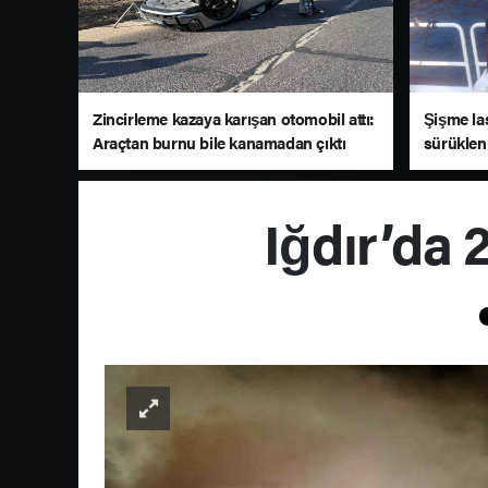
Zincirleme kazaya karışan otomobil attı:
Şişme las
Araçtan burnu bile kanamadan çıktı
sürüklen
çağrısı y
Iğdır’da 