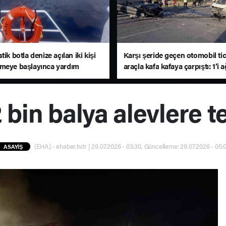
tik botla denize açılan iki kişi
Karşı şeride geçen otomobil tic
meye başlayınca yardım
araçla kafa kafaya çarpıştı: 1’i a
aptı
yaralı
2 bin balya alevlere t
(EHA) - ehaber.tv.tr | 29.07.2026 - 03:30, Güncelleme: 29.07.2026 - 05:
ASAYİŞ