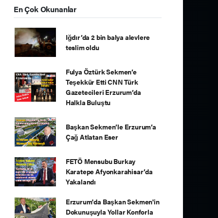
En Çok Okunanlar
Iğdır’da 2 bin balya alevlere
teslim oldu
Fulya Öztürk Sekmen’e
Teşekkür Etti CNN Türk
Gazetecileri Erzurum’da
Halkla Buluştu
Başkan Sekmen’le Erzurum’a
Çağ Atlatan Eser
FETÖ Mensubu Burkay
Karatepe Afyonkarahisar’da
Yakalandı
Erzurum'da Başkan Sekmen'in
Dokunuşuyla Yollar Konforla