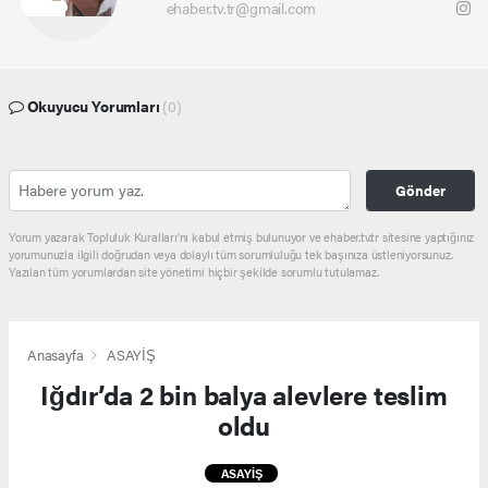
ehaber.tv.tr@gmail.com
Okuyucu Yorumları
(0)
Gönder
Yorum yazarak Topluluk Kuralları’nı kabul etmiş bulunuyor ve ehaber.tv.tr sitesine yaptığınız
yorumunuzla ilgili doğrudan veya dolaylı tüm sorumluluğu tek başınıza üstleniyorsunuz.
Yazılan tüm yorumlardan site yönetimi hiçbir şekilde sorumlu tutulamaz.
Anasayfa
ASAYİŞ
Iğdır’da 2 bin balya alevlere teslim
oldu
ASAYİŞ