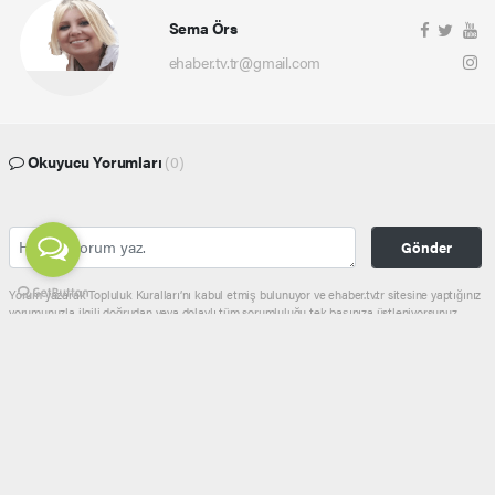
Sema Örs
ehaber.tv.tr@gmail.com
Okuyucu Yorumları
(0)
Gönder
Yorum yazarak Topluluk Kuralları’nı kabul etmiş bulunuyor ve ehaber.tv.tr sitesine yaptığınız
yorumunuzla ilgili doğrudan veya dolaylı tüm sorumluluğu tek başınıza üstleniyorsunuz.
Yazılan tüm yorumlardan site yönetimi hiçbir şekilde sorumlu tutulamaz.
haber paketi
haber scripti
haber yazılımı
Tüm hakları saklı tutulmaktadır.Copyright 2026©