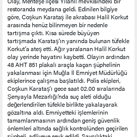
Olay, Menteşe ilçesi Yılanlı mevkisindeki bir
restoranda meydana geldi. Edinilen bilgiye
göre, Coşkun Karataş ile akrabası Halil Korkut
arasında henüz bilinmeyen bir nedenle
tartışma çıktı. Kısa sürede büyüyen
tartışmada Karataş’ın yanında bulunan tüfekle
Korkut’a ateş etti. Ağır yaralanan Halil Korkut
olay yerinde hayatını kaybetti. Olayın ardından
48 AHT 851 plakalı araçla kaçan şüphelinin
yakalanması için Muğla İl Emniyet Müdürlüğü
ekiplerince çalışma başlatıldı. Polis ekipleri,
Coşkun Karataş’ı gece saat 02.00 sıralarında
Şenyayla Mezarlığı’nda suç aleti olduğu
değerlendirilen tüfekle birlikte yakalayarak
gözaltına aldı. Emniyetteki işlemlerinin
tamamlanmasının ardından geniş güvenlik
önlemleri altında sağlık kontrolünden geçirilen
şüpheli, adliyeye sevk edildi. Savcılıktaki