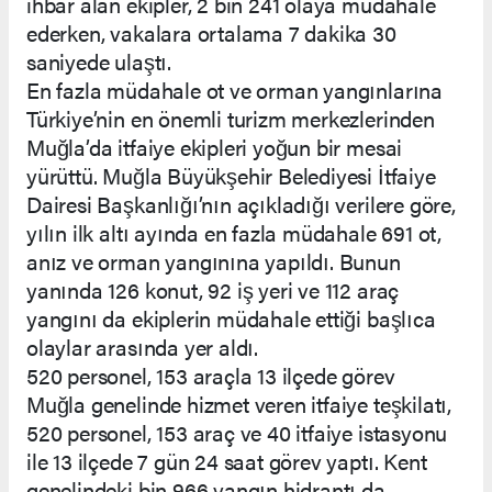
ihbar alan ekipler, 2 bin 241 olaya müdahale
ederken, vakalara ortalama 7 dakika 30
saniyede ulaştı.
En fazla müdahale ot ve orman yangınlarına
Türkiye’nin en önemli turizm merkezlerinden
Muğla’da itfaiye ekipleri yoğun bir mesai
yürüttü. Muğla Büyükşehir Belediyesi İtfaiye
Dairesi Başkanlığı’nın açıkladığı verilere göre,
yılın ilk altı ayında en fazla müdahale 691 ot,
anız ve orman yangınına yapıldı. Bunun
yanında 126 konut, 92 iş yeri ve 112 araç
yangını da ekiplerin müdahale ettiği başlıca
olaylar arasında yer aldı.
520 personel, 153 araçla 13 ilçede görev
Muğla genelinde hizmet veren itfaiye teşkilatı,
520 personel, 153 araç ve 40 itfaiye istasyonu
ile 13 ilçede 7 gün 24 saat görev yaptı. Kent
genelindeki bin 966 yangın hidrantı da