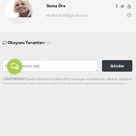
Sema Örs
ehaber.tv.tr@gmail.com
Okuyucu Yorumları
(0)
Gönder
Yorum yazarak Topluluk Kuralları’nı kabul etmiş bulunuyor ve ehaber.tv.tr sitesine yaptığınız
yorumunuzla ilgili doğrudan veya dolaylı tüm sorumluluğu tek başınıza üstleniyorsunuz.
Yazılan tüm yorumlardan site yönetimi hiçbir şekilde sorumlu tutulamaz.
haber paketi
haber scripti
haber yazılımı
Tüm hakları saklı tutulmaktadır.Copyright 2026©