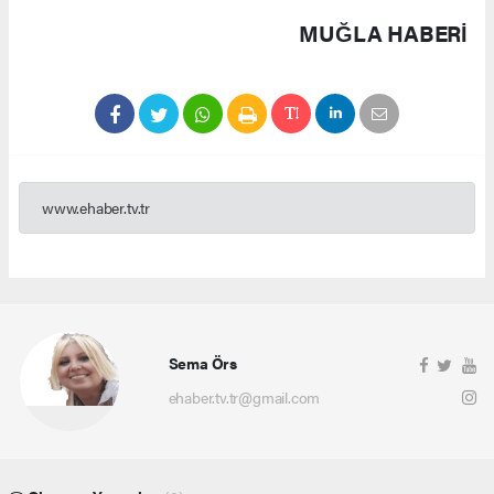
MUĞLA HABERİ
www.ehaber.tv.tr
Sema Örs
ehaber.tv.tr@gmail.com