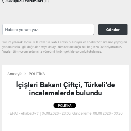
Okuyucu Yorumları
(0)
Gönder
Yorum yazarak Topluluk Kuralları’nı kabul etmiş bulunuyor ve ehaber.tv.tr sitesine yaptığınız
yorumunuzla ilgili doğrudan veya dolaylı tüm sorumluluğu tek başınıza üstleniyorsunuz.
Yazılan tüm yorumlardan site yönetimi hiçbir şekilde sorumlu tutulamaz.
Anasayfa
POLİTİKA
İçişleri Bakanı Çiftçi, Türkeli’de
incelemelerde bulundu
POLİTİKA
(EHA) - ehaber.tv.tr | 07.08.2026 - 23:00, Güncelleme: 08.08.2026 - 00:30