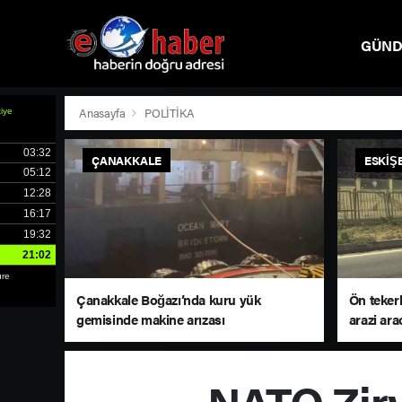
GÜN
SPOR
Anasayfa
POLİTİKA
ÇANAKKALE
ESKIŞ
Çanakkale Boğazı’nda kuru yük
Ön tekerl
gemisinde makine arızası
arazi ara
NATO Zirv