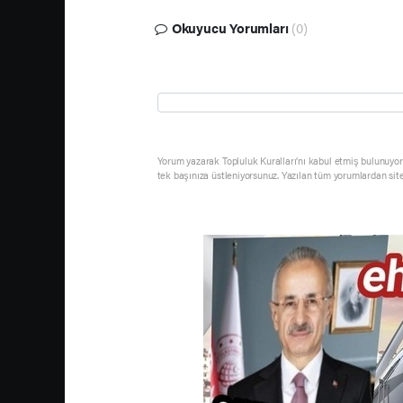
Okuyucu Yorumları
(0)
Yorum yazarak Topluluk Kuralları’nı kabul etmiş bulunuyor 
tek başınıza üstleniyorsunuz. Yazılan tüm yorumlardan sit