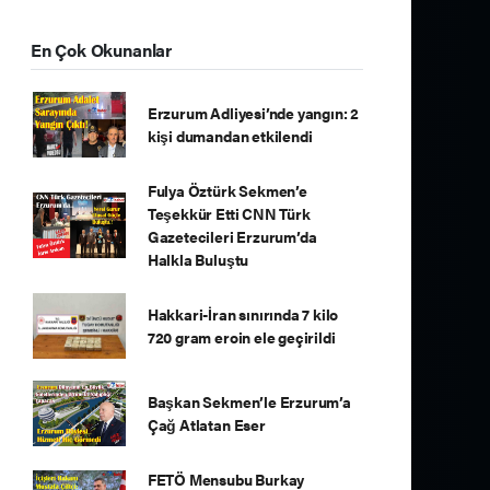
En Çok Okunanlar
Erzurum Adliyesi’nde yangın: 2
kişi dumandan etkilendi
Fulya Öztürk Sekmen’e
Teşekkür Etti CNN Türk
Gazetecileri Erzurum’da
Halkla Buluştu
Hakkari-İran sınırında 7 kilo
720 gram eroin ele geçirildi
Başkan Sekmen’le Erzurum’a
Çağ Atlatan Eser
FETÖ Mensubu Burkay