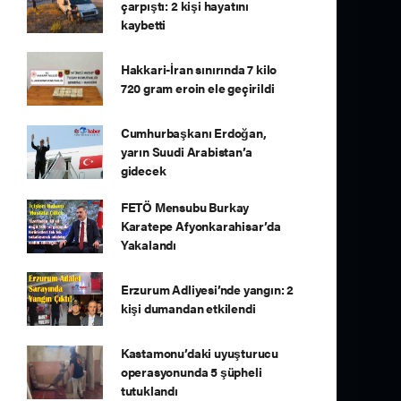
çarpıştı: 2 kişi hayatını
kaybetti
Hakkari-İran sınırında 7 kilo
720 gram eroin ele geçirildi
Cumhurbaşkanı Erdoğan,
yarın Suudi Arabistan’a
gidecek
FETÖ Mensubu Burkay
Karatepe Afyonkarahisar’da
Yakalandı
Erzurum Adliyesi’nde yangın: 2
kişi dumandan etkilendi
Kastamonu’daki uyuşturucu
operasyonunda 5 şüpheli
tutuklandı