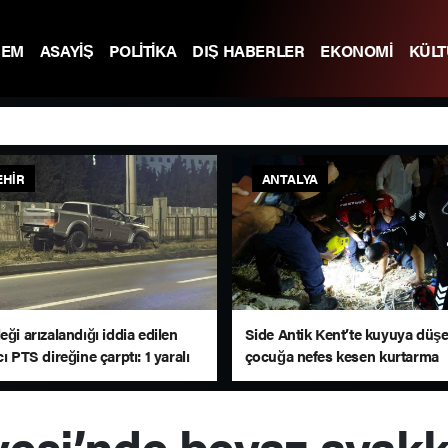
DEM
ASAYİŞ
POLİTİKA
DIŞ HABERLER
EKONOMİ
KÜL
EHIR
ANTALYA
eği arızalandığı iddia edilen
Side Antik Kent’te kuyuya düş
cı PTS direğine çarptı: 1 yaralı
çocuğa nefes kesen kurtarma
operasyonu
esi’nde beyaz ayakk