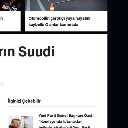
en
Otomobilin çarptığı yaya hayatını
kaybetti: O anlar kamerada
ın Suudi
:50
İlginizi Çekebilir
Yeni Parti Genel Başkanı Özel:
"Komisyonda tutanaklar
önünde, sözümüzü Yeni Parti