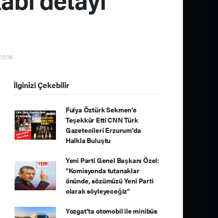
15:16
İlginizi Çekebilir
Fulya Öztürk Sekmen’e
Teşekkür Etti CNN Türk
Gazetecileri Erzurum’da
Halkla Buluştu
Yeni Parti Genel Başkanı Özel:
"Komisyonda tutanaklar
önünde, sözümüzü Yeni Parti
olarak söyleyeceğiz"
Yozgat’ta otomobil ile minibüs