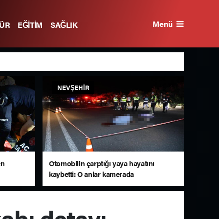
Menü
TÜR
EĞİTİM
SAĞLIK
NEVŞEHIR
en
Otomobilin çarptığı yaya hayatını
kaybetti: O anlar kamerada
abı detayı