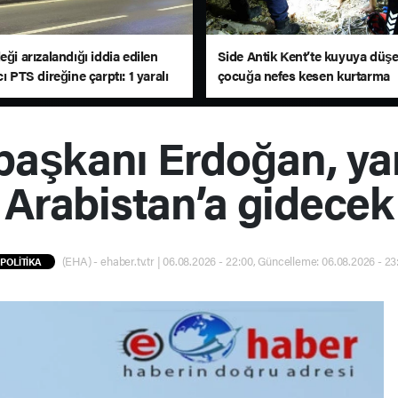
eği arızalandığı iddia edilen
Side Antik Kent’te kuyuya düş
cı PTS direğine çarptı: 1 yaralı
çocuğa nefes kesen kurtarma
operasyonu
aşkanı Erdoğan, yar
Arabistan’a gidecek
(EHA) - ehaber.tv.tr | 06.08.2026 - 22:00, Güncelleme: 06.08.2026 - 23
POLİTİKA