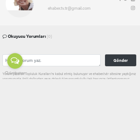
ehaber.tv.tr@gmail.com
Okuyucu Yorumları
(0)
Gönder
Yorum yazarak Topluluk Kuralları’nı kabul etmiş bulunuyor ve ehaber.tv.tr sitesine yaptığınız
yorumunuzla ilgili doğrudan veya dolaylı tüm sorumluluğu tek başınıza üstleniyorsunuz.
Yazılan tüm yorumlardan site yönetimi hiçbir şekilde sorumlu tutulamaz.
haber paketi
haber scripti
haber yazılımı
Tüm hakları saklı tutulmaktadır.Copyright 2026©
Haber Yazılımı:
Web Aksiyon ®