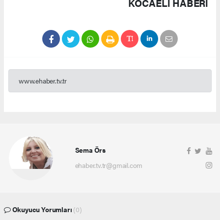
KOCAELI HABERİ
www.ehaber.tv.tr
Sema Örs
ehaber.tv.tr@gmail.com
Okuyucu Yorumları
(0)