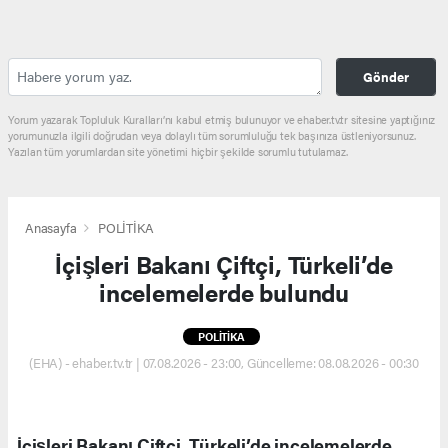
Gönder
Yorum yazarak Topluluk Kuralları’nı kabul etmiş bulunuyor ve ehaber.tv.tr sitesine yaptığınız
yorumunuzla ilgili doğrudan veya dolaylı tüm sorumluluğu tek başınıza üstleniyorsunuz.
Yazılan tüm yorumlardan site yönetimi hiçbir şekilde sorumlu tutulamaz.
Anasayfa
POLİTİKA
İçişleri Bakanı Çiftçi, Türkeli’de
incelemelerde bulundu
POLİTİKA
(EHA) - ehaber.tv.tr | 07.08.2026 - 23:00, Güncelleme: 08.08.2026 - 00:30
İçişleri Bakanı Çiftçi, Türkeli’de incelemelerde