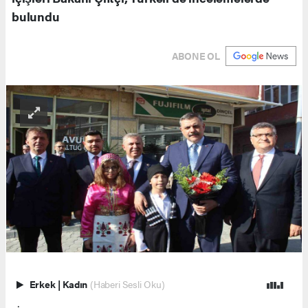
bulundu
ABONE OL
Erkek
|
Kadın
(Haberi Sesli Oku)