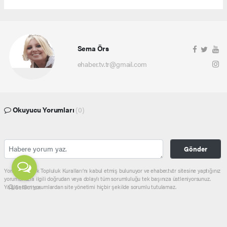
Sema Örs
ehaber.tv.tr@gmail.com
Okuyucu Yorumları
(0)
Gönder
Yorum yazarak Topluluk Kuralları’nı kabul etmiş bulunuyor ve ehaber.tv.tr sitesine yaptığınız
yorumunuzla ilgili doğrudan veya dolaylı tüm sorumluluğu tek başınıza üstleniyorsunuz.
Yazılan tüm yorumlardan site yönetimi hiçbir şekilde sorumlu tutulamaz.
Anasayfa
GÜNDEM