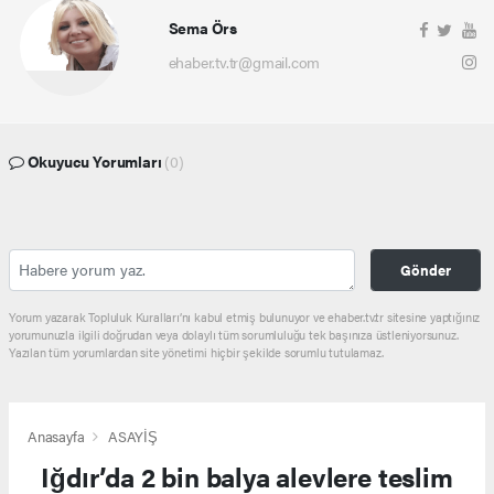
Sema Örs
ehaber.tv.tr@gmail.com
Okuyucu Yorumları
(0)
Gönder
Yorum yazarak Topluluk Kuralları’nı kabul etmiş bulunuyor ve ehaber.tv.tr sitesine yaptığınız
yorumunuzla ilgili doğrudan veya dolaylı tüm sorumluluğu tek başınıza üstleniyorsunuz.
Yazılan tüm yorumlardan site yönetimi hiçbir şekilde sorumlu tutulamaz.
Anasayfa
ASAYİŞ
Iğdır’da 2 bin balya alevlere teslim