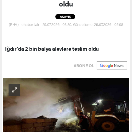
oldu
ASAYİŞ
(EHA) - ehaber.tv.tr | 29.07.2026 - 03:30, Güncelleme: 29.07.2026 - 05:08
Iğdır’da 2 bin balya alevlere teslim oldu
ABONE OL