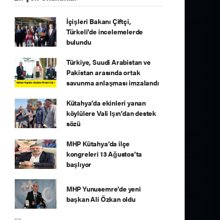
İçişleri Bakanı Çiftçi,
Türkeli’de incelemelerde
bulundu
Türkiye, Suudi Arabistan ve
Pakistan arasında ortak
savunma anlaşması imzalandı
Kütahya’da ekinleri yanan
köylülere Vali Işın’dan destek
sözü
MHP Kütahya’da ilçe
kongreleri 13 Ağustos’ta
başlıyor
MHP Yunusemre’de yeni
başkan Ali Özkan oldu