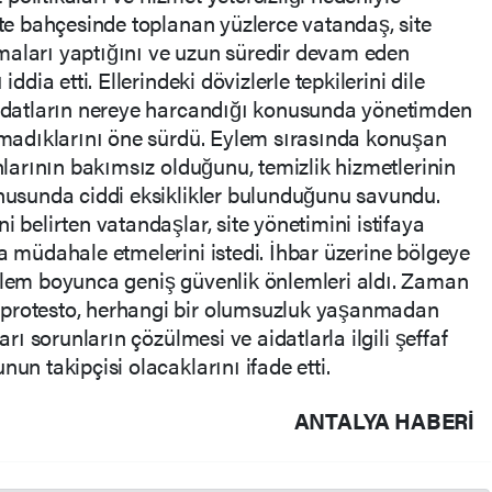
ite bahçesinde toplanan yüzlerce vatandaş, site
maları yaptığını ve uzun süredir devam eden
iddia etti. Ellerindeki dövizlerle tepkilerini dile
 aidatların nereye harcandığı konusunda yönetimden
lamadıklarını öne sürdü. Eylem sırasında konuşan
anlarının bakımsız olduğunu, temizlik hizmetlerinin
onusunda ciddi eksiklikler bulunduğunu savundu.
i belirten vatandaşlar, site yönetimini istifaya
a müdahale etmelerini istedi. İhbar üzerine bölgeye
eylem boyunca geniş güvenlik önlemleri aldı. Zaman
 protesto, herhangi bir olumsuzluk yaşanmadan
arı sorunların çözülmesi ve aidatlarla ilgili şeffaf
un takipçisi olacaklarını ifade etti.
ANTALYA HABERİ