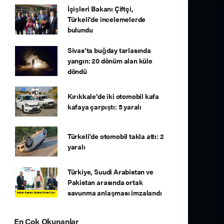
İçişleri Bakanı Çiftçi,
Türkeli’de incelemelerde
bulundu
Sivas’ta buğday tarlasında
yangın: 20 dönüm alan küle
döndü
Kırıkkale’de iki otomobil kafa
kafaya çarpıştı: 5 yaralı
Türkeli’de otomobil takla attı: 2
yaralı
Türkiye, Suudi Arabistan ve
Pakistan arasında ortak
savunma anlaşması imzalandı
En Çok Okunanlar