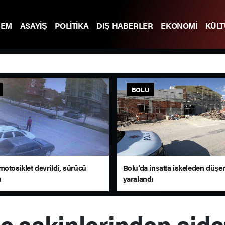
DEM
ASAYİŞ
POLİTİKA
DIŞ HABERLER
EKONOMİ
KÜL
BOLU
motosiklet devrildi, sürücü
Bolu’da inşatta iskeleden düşen
ı
yaralandı
te sakinlerinden aid