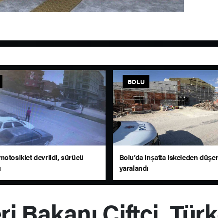
BOLU
motosiklet devrildi, sürücü
Bolu’da inşatta iskeleden düşen
ı
yaralandı
eri Bakanı Çiftçi, Türk