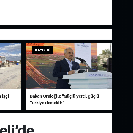
KAYSERI
 işçi
Bakan Uraloğlu: "Güçlü yerel, güçlü
Türkiye demektir"
eli’de