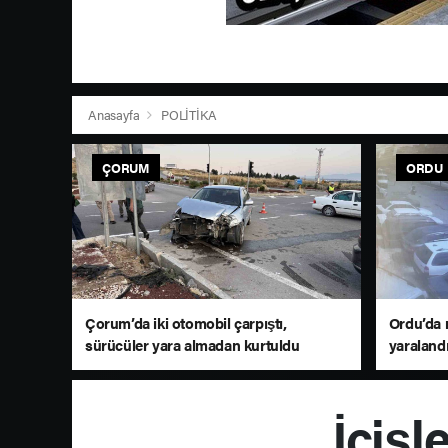
Anasayfa
POLİTİKA
ÇORUM
ORDU
Çorum’da iki otomobil çarpıştı,
Ordu’da 
sürücüler yara almadan kurtuldu
yaraland
İçişl