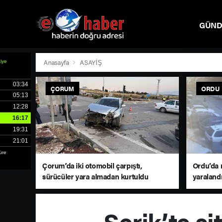
GÜN
SPOR
Anasayfa
ASAYİŞ
ÇORUM
ORDU
Çorum’da iki otomobil çarpıştı,
Ordu’da 
sürücüler yara almadan kurtuldu
yaraland
Serik’te si