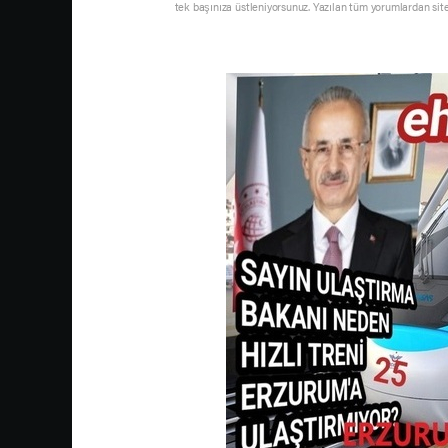
tek başınıza üstleniyorsunuz. Yazılan tüm yorumlardan sit