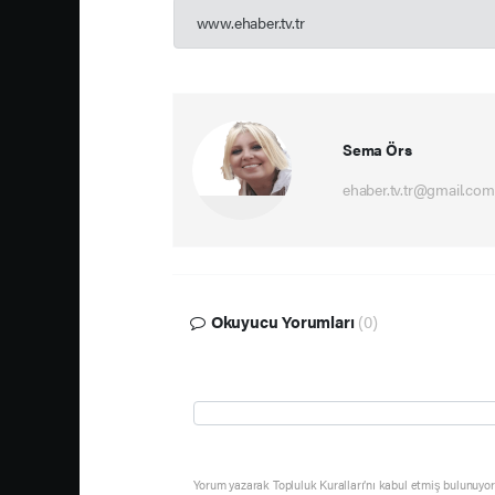
www.ehaber.tv.tr
Sema Örs
ehaber.tv.tr@gmail.com
Okuyucu Yorumları
(0)
Yorum yazarak Topluluk Kuralları’nı kabul etmiş bulunuyor 