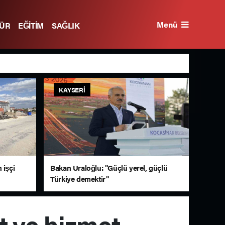
Menü
TÜR
EĞİTİM
SAĞLIK
KAYSERI
 işçi
Bakan Uraloğlu: "Güçlü yerel, güçlü
Türkiye demektir"
at ve hizmet