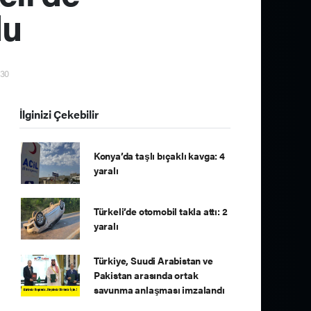
du
:30
İlginizi Çekebilir
Konya’da taşlı bıçaklı kavga: 4
yaralı
Türkeli’de otomobil takla attı: 2
yaralı
Türkiye, Suudi Arabistan ve
Pakistan arasında ortak
savunma anlaşması imzalandı