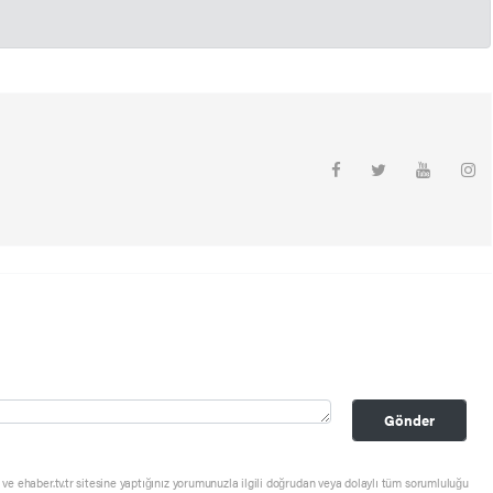
Gönder
ve ehaber.tv.tr sitesine yaptığınız yorumunuzla ilgili doğrudan veya dolaylı tüm sorumluluğu