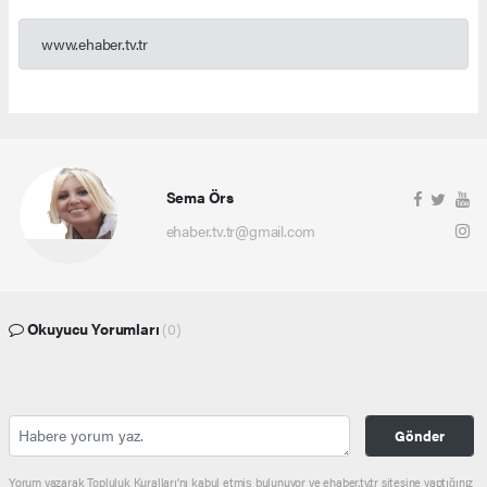
www.ehaber.tv.tr
Sema Örs
ehaber.tv.tr@gmail.com
Okuyucu Yorumları
(0)
Gönder
Yorum yazarak Topluluk Kuralları’nı kabul etmiş bulunuyor ve ehaber.tv.tr sitesine yaptığınız