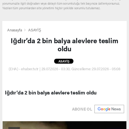
yorumunuzla ilgili doğrudan veya dolaylı tüm sorumluluğu tek başınıza üstleniyorsunuz.
Yazılan tüm yorumlardan site yönetimi hiçbir şekilde sorumlu tutulamaz.
Anasayfa
ASAYİŞ
Iğdır’da 2 bin balya alevlere teslim
oldu
ASAYİŞ
(EHA) - ehaber.tv.tr | 29.07.2026 - 03:30, Güncelleme: 29.07.2026 - 05:08
Iğdır’da 2 bin balya alevlere teslim oldu
ABONE OL