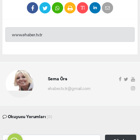
www.ehaber.tv.tr
Sema Örs
ehaber.tv.tr@gmail.com
Okuyucu Yorumları
(0)