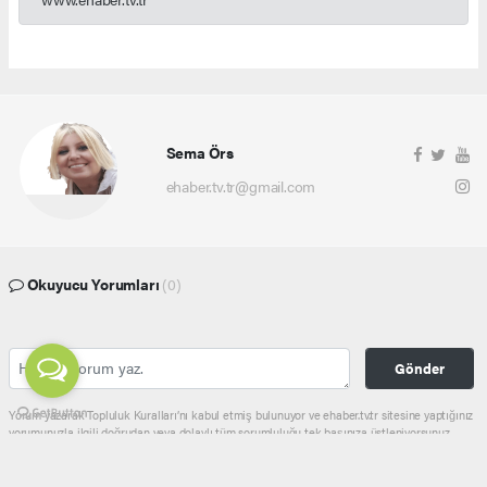
Sema Örs
ehaber.tv.tr@gmail.com
Okuyucu Yorumları
(0)
Gönder
Yorum yazarak Topluluk Kuralları’nı kabul etmiş bulunuyor ve ehaber.tv.tr sitesine yaptığınız
yorumunuzla ilgili doğrudan veya dolaylı tüm sorumluluğu tek başınıza üstleniyorsunuz.
Yazılan tüm yorumlardan site yönetimi hiçbir şekilde sorumlu tutulamaz.