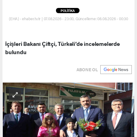
POLİTİKA
(EHA) - ehaber.tv.tr | 07.08.2026 - 23:00, Güncelleme: 08.08.2026 - 00:30
İçişleri Bakanı Çiftçi, Türkeli’de incelemelerde
bulundu
ABONE OL