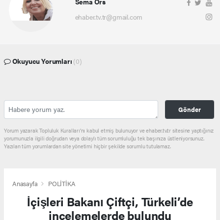
Sema Örs
ehaber.tv.tr@gmail.com
Okuyucu Yorumları
(0)
Gönder
Yorum yazarak Topluluk Kuralları’nı kabul etmiş bulunuyor ve ehaber.tv.tr sitesine yaptığınız
yorumunuzla ilgili doğrudan veya dolaylı tüm sorumluluğu tek başınıza üstleniyorsunuz.
Yazılan tüm yorumlardan site yönetimi hiçbir şekilde sorumlu tutulamaz.
Anasayfa
POLİTİKA
İçişleri Bakanı Çiftçi, Türkeli’de
incelemelerde bulundu