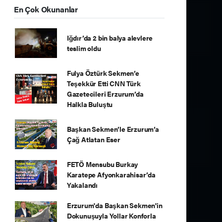
En Çok Okunanlar
Iğdır’da 2 bin balya alevlere
teslim oldu
Fulya Öztürk Sekmen’e
Teşekkür Etti CNN Türk
Gazetecileri Erzurum’da
Halkla Buluştu
Başkan Sekmen’le Erzurum’a
Çağ Atlatan Eser
FETÖ Mensubu Burkay
Karatepe Afyonkarahisar’da
Yakalandı
Erzurum'da Başkan Sekmen'in
Dokunuşuyla Yollar Konforla