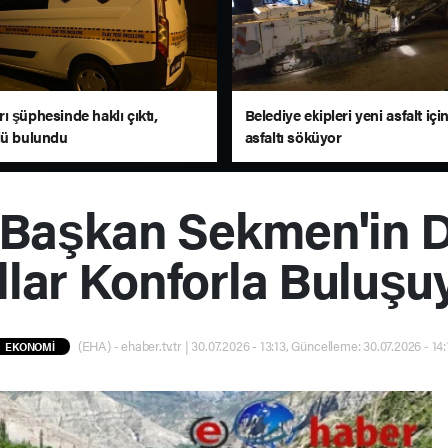
 şüphesinde haklı çıktı,
Belediye ekipleri yeni asfalt içi
lü bulundu
asfaltı söküyor
 Başkan Sekmen'in 
llar Konforla Buluşu
(EHA) - ehaber.tv.tr | 30.07.2026 - 13:13, Güncelleme: 30.07.2026 - 14:
EKONOMİ