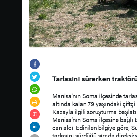
Tarlasını sürerken traktör
Manisa’nın Soma ilçesinde tarla
altında kalan 79 yaşındaki çiftç
Kazayla ilgili soruşturma başlatıl
Manisa’nın Soma ilçesine bağlı 
can aldı. Edinilen bilgiye göre, 
tarlasını sürdüğü sırada direksi