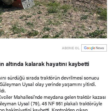
ABONE OL
ün altında kalarak hayatını kaybetti
sını sürdüğü sırada traktörün devrilmesi sonucu
i Süleyman Uysal olay yerinde yaşamını yitirdi.
dı.
Evciler Mahallesi’nde meydana gelen traktör kazası
Süleyman Uysal (79), 45 NF 951 plakalı traktörüyle
yon hakimiyetini kaybetti. Kontrolden çıkan