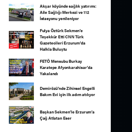
Akşar köyünde sağlık yatırımı:
Aile Sağlığı Merkezi ve 112
İstasyonu yenileniyor
Fulya Öztürk Sekmen’e
Teşekkür Etti CNN Türk
Gazetecileri Erzurum’da
Halkla Buluştu
FETÖ Mensubu Burkay
Karatepe Afyonkarahisar’da
Yakalandı
Demirözü’nde Zihinsel Engelli
Bakım Evi için ilk adım atılıyor
Başkan Sekmen’le Erzurum’a
Çağ Atlatan Eser