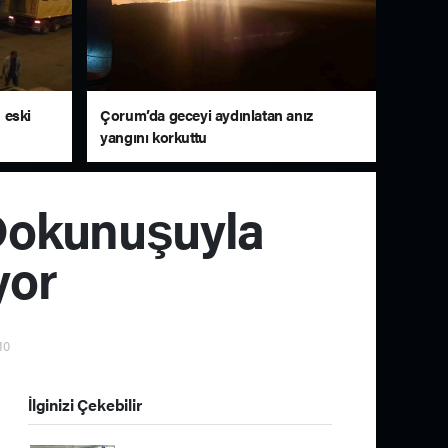
n eski
Çorum’da geceyi aydınlatan anız
yangını korkuttu
Dokunuşuyla
yor
10
İlginizi Çekebilir