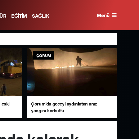
Menü
TÜR
EĞİTİM
SAĞLIK
ÇORUM
n eski
Çorum’da geceyi aydınlatan anız
yangını korkuttu
ında kalarak