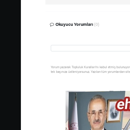
Okuyucu Yorumları
(0)
Yorum yazarak Topluluk Kuralları’nı kabul etmiş bulunuyor 
tek başınıza üstleniyorsunuz. Yazılan tüm yorumlardan sit