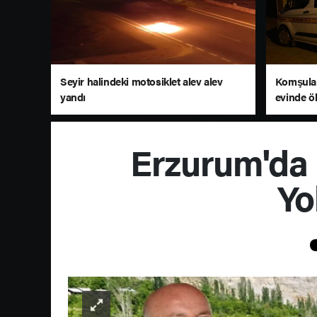
Seyir halindeki motosiklet alev alev
Komşuları
yandı
evinde ö
Erzurum'da
Yo