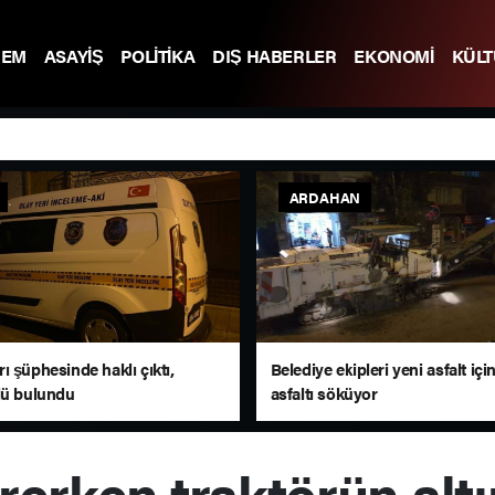
DEM
ASAYİŞ
POLİTİKA
DIŞ HABERLER
EKONOMİ
KÜL
ARDAHAN
 şüphesinde haklı çıktı,
Belediye ekipleri yeni asfalt içi
lü bulundu
asfaltı söküyor
ürerken traktörün alt