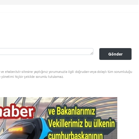
Gönder
ve ehaber.tv.tr sitesine yaptığınız yorumunuzla ilgili doğrudan veya dolaylı tüm sorumluluğu
e yönetimi hiçbir şekilde sorumlu tutulamaz.