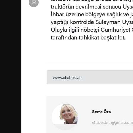
traktörün devrilmesi sonucu Uysa
İhbar üzerine bölgeye sağlık ve j
yaptığı kontrolde Süleyman Uysal’
Olayla ilgili nöbetçi Cumhuriyet
tarafından tahkikat başlatıldı.
www.ehaber.tv.tr
Sema Örs
ehaber.tv.tr@gmail.com