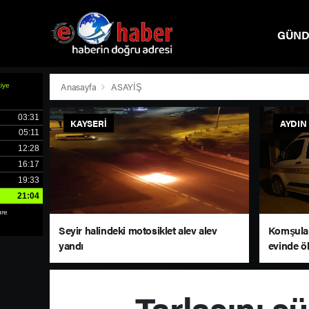
GÜN
SPOR
Anasayfa
ASAYİŞ
KAYSERI
AYDIN
Seyir halindeki motosiklet alev alev
Komşuları
yandı
evinde ö
Tarlasını s