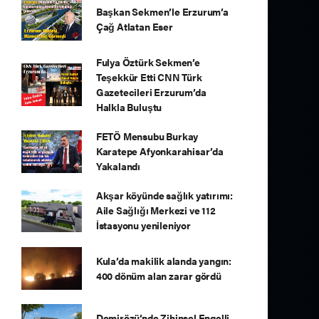
Başkan Sekmen’le Erzurum’a
Çağ Atlatan Eser
Fulya Öztürk Sekmen’e
Teşekkür Etti CNN Türk
Gazetecileri Erzurum’da
Halkla Buluştu
FETÖ Mensubu Burkay
Karatepe Afyonkarahisar’da
Yakalandı
Akşar köyünde sağlık yatırımı:
Aile Sağlığı Merkezi ve 112
İstasyonu yenileniyor
Kula’da makilik alanda yangın:
400 dönüm alan zarar gördü
Demirözü’nde Zihinsel Engelli