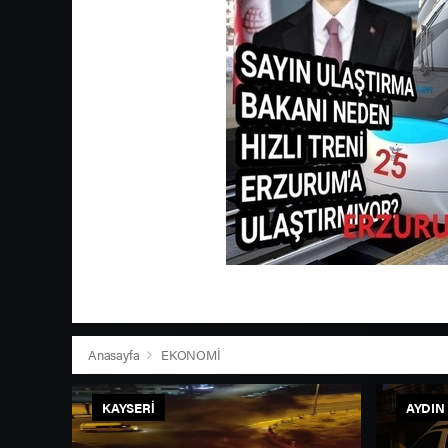
Anasayfa
EKONOMİ
KAYSERI
AYDIN