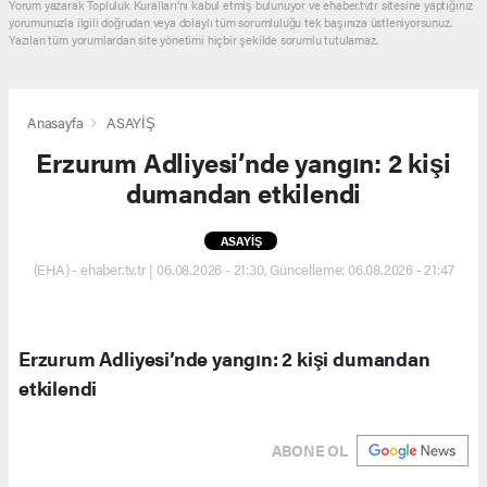
Yorum yazarak Topluluk Kuralları’nı kabul etmiş bulunuyor ve ehaber.tv.tr sitesine yaptığınız
yorumunuzla ilgili doğrudan veya dolaylı tüm sorumluluğu tek başınıza üstleniyorsunuz.
Yazılan tüm yorumlardan site yönetimi hiçbir şekilde sorumlu tutulamaz.
Anasayfa
ASAYİŞ
Erzurum Adliyesi’nde yangın: 2 kişi
dumandan etkilendi
ASAYİŞ
(EHA) - ehaber.tv.tr | 06.08.2026 - 21:30, Güncelleme: 06.08.2026 - 21:47
Erzurum Adliyesi’nde yangın: 2 kişi dumandan
etkilendi
ABONE OL