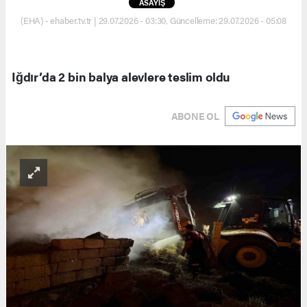
ASAYİŞ
(EHA) - ehaber.tv.tr | 29.07.2026 - 03:30, Güncelleme: 29.07.2026 - 05:08
Iğdır’da 2 bin balya alevlere teslim oldu
ABONE OL