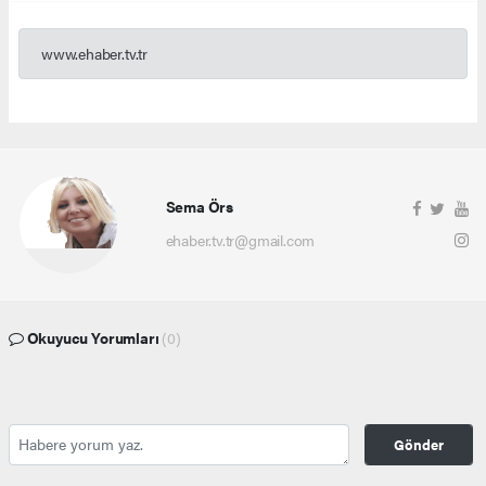
www.ehaber.tv.tr
Sema Örs
ehaber.tv.tr@gmail.com
Okuyucu Yorumları
(0)
Gönder