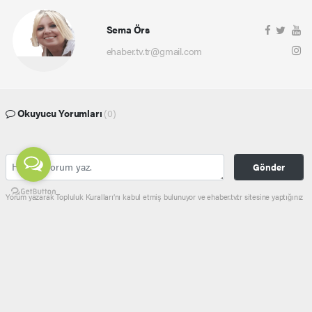
Sema Örs
ehaber.tv.tr@gmail.com
Okuyucu Yorumları
(0)
Gönder
Yorum yazarak Topluluk Kuralları’nı kabul etmiş bulunuyor ve ehaber.tv.tr sitesine yaptığınız
yorumunuzla ilgili doğrudan veya dolaylı tüm sorumluluğu tek başınıza üstleniyorsunuz.
Yazılan tüm yorumlardan site yönetimi hiçbir şekilde sorumlu tutulamaz.
haber paketi
haber scripti
haber yazılımı