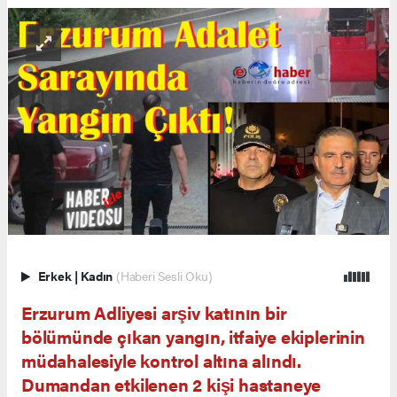
Erkek
|
Kadın
(Haberi Sesli Oku)
Erzurum Adliyesi arşiv katının bir
bölümünde çıkan yangın, itfaiye ekiplerinin
müdahalesiyle kontrol altına alındı.
Dumandan etkilenen 2 kişi hastaneye