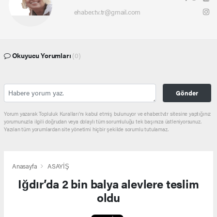
ehaber.tv.tr@gmail.com
Okuyucu Yorumları
(0)
Gönder
Yorum yazarak Topluluk Kuralları’nı kabul etmiş bulunuyor ve ehaber.tv.tr sitesine yaptığınız
yorumunuzla ilgili doğrudan veya dolaylı tüm sorumluluğu tek başınıza üstleniyorsunuz.
Yazılan tüm yorumlardan site yönetimi hiçbir şekilde sorumlu tutulamaz.
Anasayfa
ASAYİŞ
Iğdır’da 2 bin balya alevlere teslim
oldu