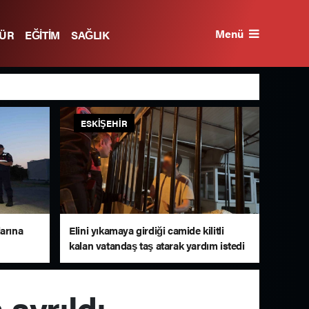
Menü
TÜR
EĞİTİM
SAĞLIK
ESKIŞEHIR
arına
Elini yıkamaya girdiği camide kilitli
kalan vatandaş taş atarak yardım istedi
 ayrıldı