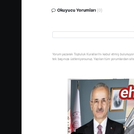
Okuyucu Yorumları
(0)
Yorum yazarak Topluluk Kuralları’nı kabul etmiş bulunuyor 
tek başınıza üstleniyorsunuz. Yazılan tüm yorumlardan sit