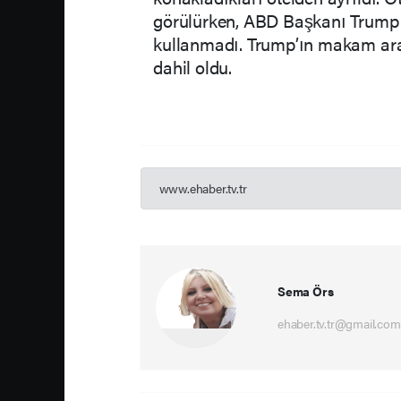
görülürken, ABD Başkanı Trump b
kullanmadı. Trump’ın makam arac
dahil oldu.
www.ehaber.tv.tr
Sema Örs
ehaber.tv.tr@gmail.com