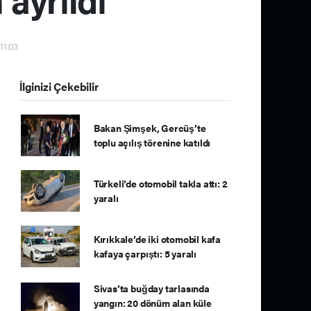
11:03
İlginizi Çekebilir
Bakan Şimşek, Gercüş’te
toplu açılış törenine katıldı
Türkeli’de otomobil takla attı: 2
yaralı
Kırıkkale’de iki otomobil kafa
kafaya çarpıştı: 5 yaralı
Sivas’ta buğday tarlasında
yangın: 20 dönüm alan küle