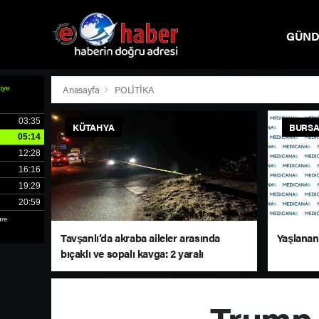
GÜN
SPOR
Anasayfa
POLİTİKA
KÜTAHYA
BURS
Tavşanlı’da akraba aileler arasında
Yaşlanan 
bıçaklı ve sopalı kavga: 2 yaralı
Trump ’