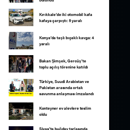
Kırıkkale’de iki otomobil kafa
kafaya çarpıştı: 5 yaralı
Konya’da taşlı bıçaklı kavga: 4
yaralı
Bakan Şimşek, Gercüş’te
toplu açılış törenine katıldı
Türkiye, Suudi Arabistan ve
Pakistan arasında ortak
savunma anlaşması imzalandı
Konteyner ev alevlere teslim
oldu
Sivas’ta buğday tarlasında