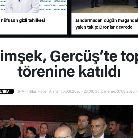
nüfusun gizli tehlikesi
Jandarmadan düğün magandal
yakın takip: Dronlar devrede
mşek, Gercüş’te top
törenine katıldı
(İHA) - İhlas Haber Ajansı | 07.08.2026 - 23:00, Güncelleme: 07.08.2026 -
LİTİKA