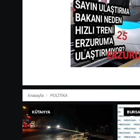
Anasayfa
POLİTİKA
KÜTAHYA
BURS