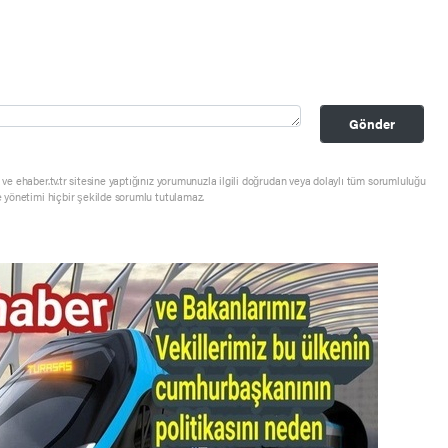
Gönder
ve ehaber.tv.tr sitesine yaptığınız yorumunuzla ilgili doğrudan veya dolaylı tüm sorumluluğu
e yönetimi hiçbir şekilde sorumlu tutulamaz.