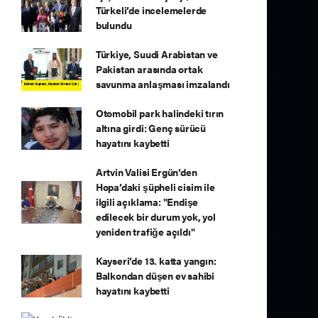
Türkeli’de incelemelerde
bulundu
Türkiye, Suudi Arabistan ve
Pakistan arasında ortak
savunma anlaşması imzalandı
Otomobil park halindeki tırın
altına girdi: Genç sürücü
hayatını kaybetti
Artvin Valisi Ergün’den
Hopa’daki şüpheli cisim ile
ilgili açıklama: "Endişe
edilecek bir durum yok, yol
yeniden trafiğe açıldı"
Kayseri’de 13. katta yangın:
Balkondan düşen ev sahibi
hayatını kaybetti