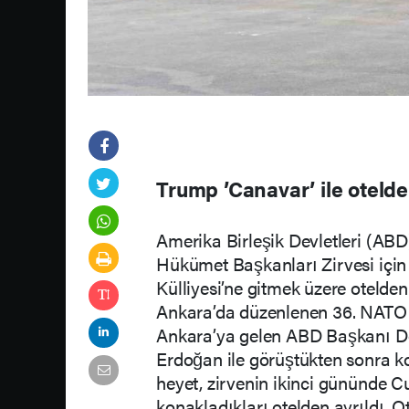
Trump ’Canavar’ ile otelde
Amerika Birleşik Devletleri (AB
Hükümet Başkanları Zirvesi içi
Külliyesi’ne gitmek üzere otelden 
Ankara’da düzenlenen 36. NATO 
Ankara’ya gelen ABD Başkanı D
Erdoğan ile görüştükten sonra ko
heyet, zirvenin ikinci gününde C
konakladıkları otelden ayrıldı. O