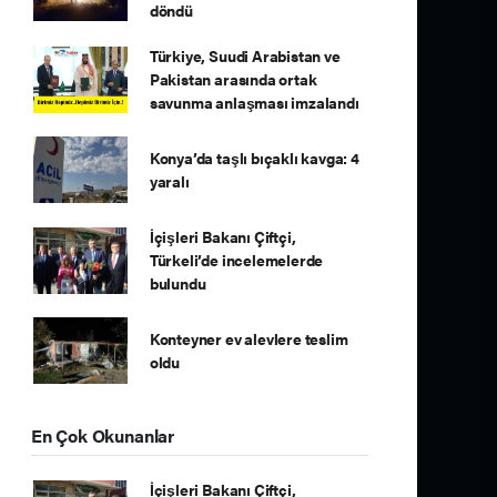
döndü
Türkiye, Suudi Arabistan ve
Pakistan arasında ortak
savunma anlaşması imzalandı
Konya’da taşlı bıçaklı kavga: 4
yaralı
İçişleri Bakanı Çiftçi,
Türkeli’de incelemelerde
bulundu
Konteyner ev alevlere teslim
oldu
En Çok Okunanlar
İçişleri Bakanı Çiftçi,