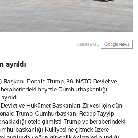
ABONE OL
n ayrıldı
D) Başkanı Donald Trump, 36. NATO Devlet ve
n beraberindeki heyetle Cumhurbaşkanlığı
ayrıldı.
Devlet ve Hükümet Başkanları Zirvesi için dün
onald Trump, Cumhurbaşkanı Recep Tayyip
nakladığı otele gitmişti. Trump ve beraberindeki
umhurbaşkanlığı Külliyesi’ne gitmek üzere
tel etrafında yoğun güvenlik önlemleri alındığı