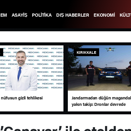
DEM
ASAYİŞ
POLİTİKA
DIŞ HABERLER
EKONOMİ
KÜL
A
KIRIKKALE
nüfusun gizli tehlikesi
Jandarmadan düğün magandal
yakın takip: Dronlar devrede
Canavar’ ile otelden