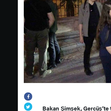
Bakan Şimşek, Gercüş’te to