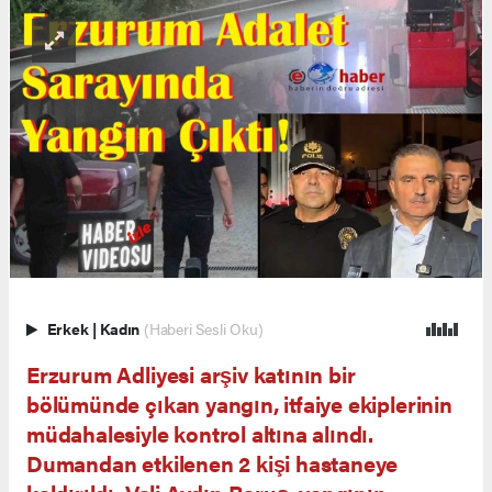
Erkek
|
Kadın
(Haberi Sesli Oku)
Erzurum Adliyesi arşiv katının bir
bölümünde çıkan yangın, itfaiye ekiplerinin
müdahalesiyle kontrol altına alındı.
Dumandan etkilenen 2 kişi hastaneye