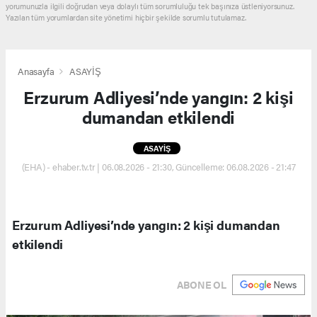
yorumunuzla ilgili doğrudan veya dolaylı tüm sorumluluğu tek başınıza üstleniyorsunuz.
Yazılan tüm yorumlardan site yönetimi hiçbir şekilde sorumlu tutulamaz.
Anasayfa
ASAYİŞ
Erzurum Adliyesi’nde yangın: 2 kişi
dumandan etkilendi
ASAYİŞ
(EHA) - ehaber.tv.tr | 06.08.2026 - 21:30, Güncelleme: 06.08.2026 - 21:47
Erzurum Adliyesi’nde yangın: 2 kişi dumandan
etkilendi
ABONE OL