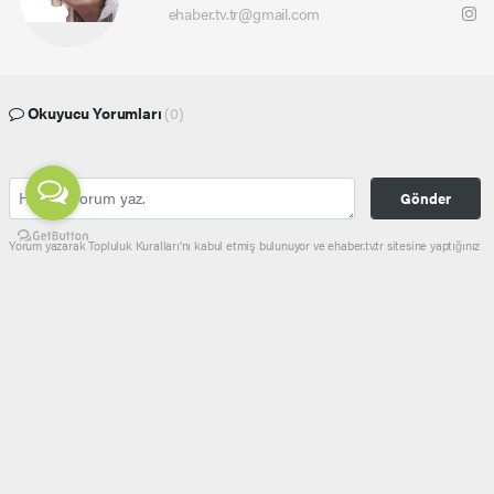
ehaber.tv.tr@gmail.com
Okuyucu Yorumları
(0)
Gönder
Yorum yazarak Topluluk Kuralları’nı kabul etmiş bulunuyor ve ehaber.tv.tr sitesine yaptığınız
yorumunuzla ilgili doğrudan veya dolaylı tüm sorumluluğu tek başınıza üstleniyorsunuz.
Yazılan tüm yorumlardan site yönetimi hiçbir şekilde sorumlu tutulamaz.
haber paketi
haber scripti
haber yazılımı
Tüm hakları saklı tutulmaktadır.Copyright 2026©
Haber Yazılımı:
Web Aksiyon ®