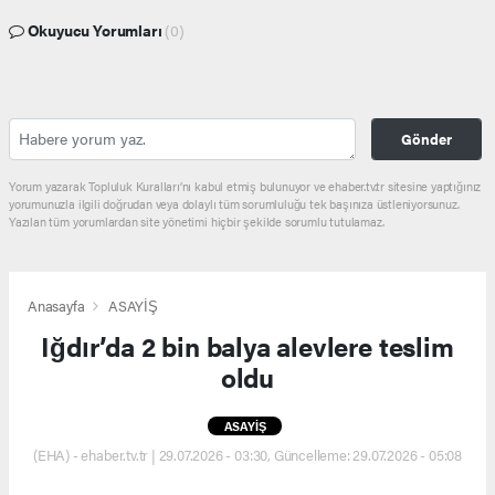
Okuyucu Yorumları
(0)
Gönder
Yorum yazarak Topluluk Kuralları’nı kabul etmiş bulunuyor ve ehaber.tv.tr sitesine yaptığınız
yorumunuzla ilgili doğrudan veya dolaylı tüm sorumluluğu tek başınıza üstleniyorsunuz.
Yazılan tüm yorumlardan site yönetimi hiçbir şekilde sorumlu tutulamaz.
Anasayfa
ASAYİŞ
Iğdır’da 2 bin balya alevlere teslim
oldu
ASAYİŞ
(EHA) - ehaber.tv.tr | 29.07.2026 - 03:30, Güncelleme: 29.07.2026 - 05:08