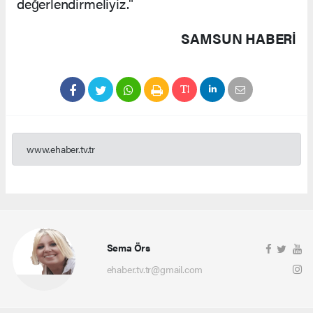
değerlendirmeliyiz."
SAMSUN HABERİ
www.ehaber.tv.tr
Sema Örs
ehaber.tv.tr@gmail.com