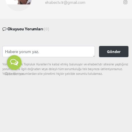
ehaber.tv.tr@gmail.com
Okuyucu Yorumları
(0)
Gönder
Yorum yazarak Topluluk Kuralları’nı kabul etmiş bulunuyor ve ehaber.tv.tr sitesine yaptığınız
yorumunuzla ilgili doğrudan veya dolaylı tüm sorumluluğu tek başınıza üstleniyorsunuz.
Yazılan tüm yorumlardan site yönetimi hiçbir şekilde sorumlu tutulamaz.
Anasayfa
GÜNDEM
Fulya Öztürk Sekmen’e Teşekkür
Etti CNN Türk Gazetecileri
Erzurum’da Halkla Buluştu