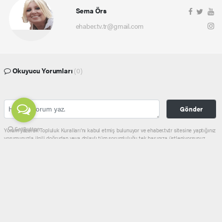
Sema Örs
ehaber.tv.tr@gmail.com
Okuyucu Yorumları
(0)
Gönder
Yorum yazarak Topluluk Kuralları’nı kabul etmiş bulunuyor ve ehaber.tv.tr sitesine yaptığınız
yorumunuzla ilgili doğrudan veya dolaylı tüm sorumluluğu tek başınıza üstleniyorsunuz.
Yazılan tüm yorumlardan site yönetimi hiçbir şekilde sorumlu tutulamaz.
haber paketi
haber scripti
haber yazılımı
Tüm hakları saklı tutulmaktadır.Copyright 2026©