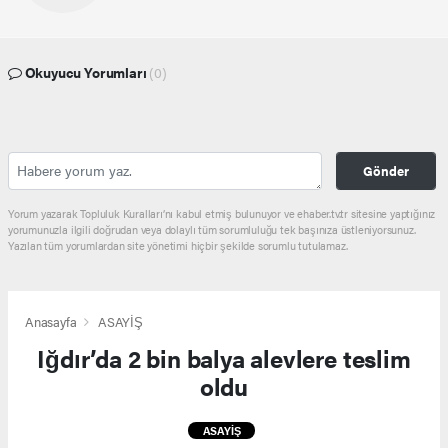
Okuyucu Yorumları
(0)
Gönder
Yorum yazarak Topluluk Kuralları’nı kabul etmiş bulunuyor ve ehaber.tv.tr sitesine yaptığınız
yorumunuzla ilgili doğrudan veya dolaylı tüm sorumluluğu tek başınıza üstleniyorsunuz.
Yazılan tüm yorumlardan site yönetimi hiçbir şekilde sorumlu tutulamaz.
Anasayfa
ASAYİŞ
Iğdır’da 2 bin balya alevlere teslim
oldu
ASAYİŞ