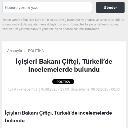
Gönder
Yorum yazarak Topluluk Kuralları’nı kabul etmiş bulunuyor ve ehaber.tv.tr sitesine yaptığınız
yorumunuzla ilgili doğrudan veya dolaylı tüm sorumluluğu tek başınıza üstleniyorsunuz.
Yazılan tüm yorumlardan site yönetimi hiçbir şekilde sorumlu tutulamaz.
Anasayfa
POLİTİKA
İçişleri Bakanı Çiftçi, Türkeli’de
incelemelerde bulundu
POLİTİKA
(EHA) - ehaber.tv.tr | 07.08.2026 - 23:00, Güncelleme: 08.08.2026 - 00:30
İçişleri Bakanı Çiftçi, Türkeli’de incelemelerde
bulundu