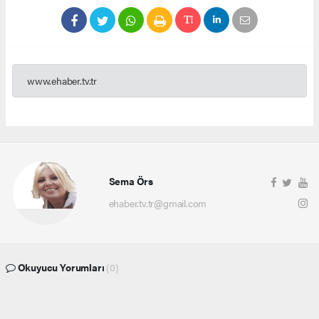
www.ehaber.tv.tr
Sema Örs
ehaber.tv.tr@gmail.com
Okuyucu Yorumları
(0)