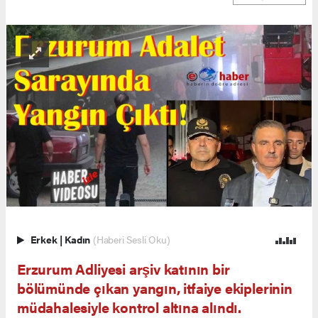
Erkek
|
Kadın
(Haberi Sesli Oku)
Erzurum Adliyesi arşiv katının bir
bölümünde çıkan yangın, itfaiye ekiplerinin
müdahalesiyle kontrol altına alındı.