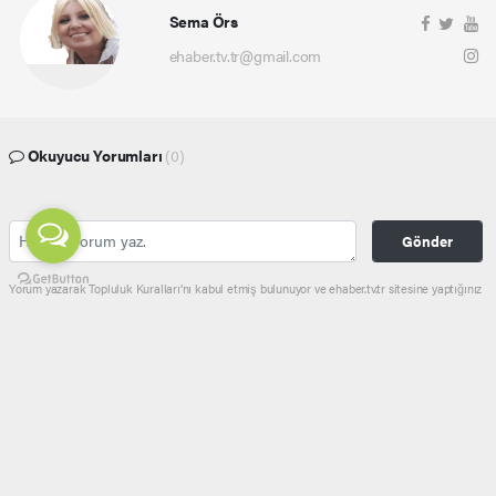
Sema Örs
ehaber.tv.tr@gmail.com
Okuyucu Yorumları
(0)
Gönder
Yorum yazarak Topluluk Kuralları’nı kabul etmiş bulunuyor ve ehaber.tv.tr sitesine yaptığınız
yorumunuzla ilgili doğrudan veya dolaylı tüm sorumluluğu tek başınıza üstleniyorsunuz.
Yazılan tüm yorumlardan site yönetimi hiçbir şekilde sorumlu tutulamaz.
haber paketi
haber scripti
haber yazılımı
Tüm hakları saklı tutulmaktadır.Copyright 2026©