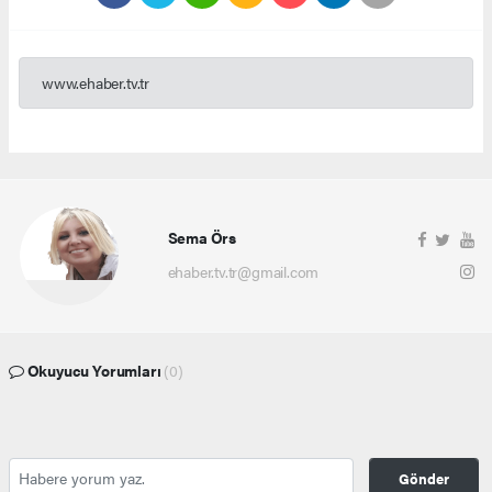
www.ehaber.tv.tr
Sema Örs
ehaber.tv.tr@gmail.com
Okuyucu Yorumları
(0)
Gönder