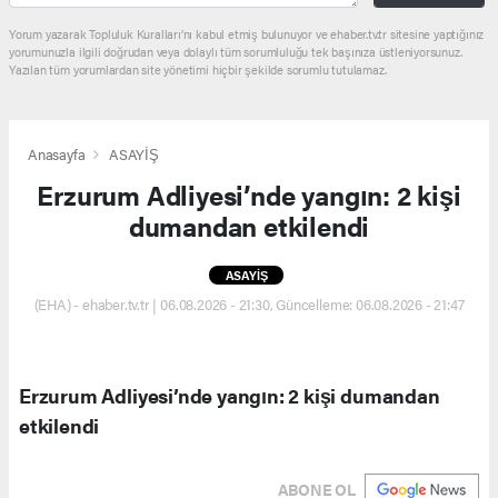
Yorum yazarak Topluluk Kuralları’nı kabul etmiş bulunuyor ve ehaber.tv.tr sitesine yaptığınız
yorumunuzla ilgili doğrudan veya dolaylı tüm sorumluluğu tek başınıza üstleniyorsunuz.
Yazılan tüm yorumlardan site yönetimi hiçbir şekilde sorumlu tutulamaz.
Anasayfa
ASAYİŞ
Erzurum Adliyesi’nde yangın: 2 kişi
dumandan etkilendi
ASAYİŞ
(EHA) - ehaber.tv.tr | 06.08.2026 - 21:30, Güncelleme: 06.08.2026 - 21:47
Erzurum Adliyesi’nde yangın: 2 kişi dumandan
etkilendi
ABONE OL