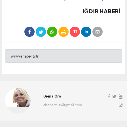
IĞDIR HABERİ
www.ehaber.tv.tr
Sema Örs
ehaber.tv.tr@gmail.com