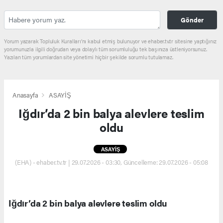
Gönder
Yorum yazarak Topluluk Kuralları’nı kabul etmiş bulunuyor ve ehaber.tv.tr sitesine yaptığınız
yorumunuzla ilgili doğrudan veya dolaylı tüm sorumluluğu tek başınıza üstleniyorsunuz.
Yazılan tüm yorumlardan site yönetimi hiçbir şekilde sorumlu tutulamaz.
Anasayfa
ASAYİŞ
Iğdır’da 2 bin balya alevlere teslim
oldu
ASAYİŞ
(EHA) - ehaber.tv.tr | 29.07.2026 - 03:30, Güncelleme: 29.07.2026 - 05:08
Iğdır’da 2 bin balya alevlere teslim oldu