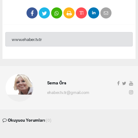
www.ehaber.tv.tr
Sema Örs
ehaber.tv.tr@gmail.com
Okuyucu Yorumları
(0)