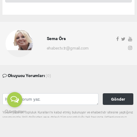
Sema Örs
ehaber.tv.tr@gmail.com
Okuyucu Yorumları
(0)
Gönder
Yorum yazarak Topluluk Kuralları’nı kabul etmiş bulunuyor ve ehaber.tv.tr sitesine yaptığınız
yorumunuzla ilgili doğrudan veya dolaylı tüm sorumluluğu tek başınıza üstleniyorsunuz.
Yazılan tüm yorumlardan site yönetimi hiçbir şekilde sorumlu tutulamaz.