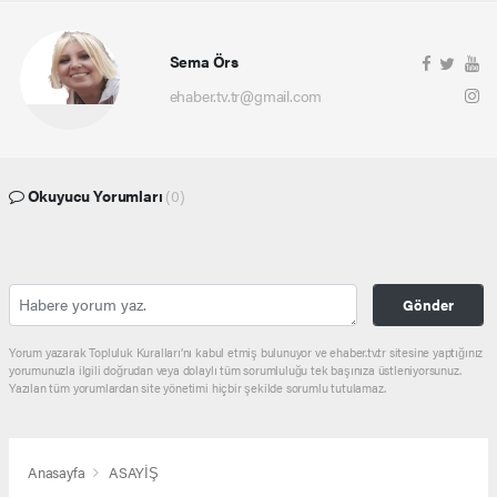
Sema Örs
ehaber.tv.tr@gmail.com
Okuyucu Yorumları
(0)
Gönder
Yorum yazarak Topluluk Kuralları’nı kabul etmiş bulunuyor ve ehaber.tv.tr sitesine yaptığınız
yorumunuzla ilgili doğrudan veya dolaylı tüm sorumluluğu tek başınıza üstleniyorsunuz.
Yazılan tüm yorumlardan site yönetimi hiçbir şekilde sorumlu tutulamaz.
Anasayfa
ASAYİŞ