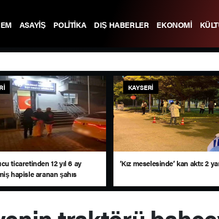
DEM
ASAYİŞ
POLİTİKA
DIŞ HABERLER
EKONOMİ
KÜL
RI
KAYSERI
u ticaretinden 12 yıl 6 ay
’Kız meselesinde’ kan aktı: 2 yar
miş hapisle aranan şahıs
ı
yenin traktörü bahçe