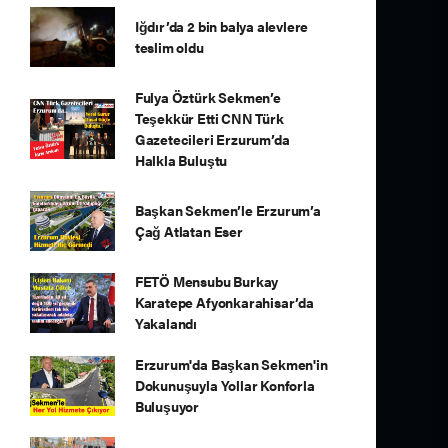
Iğdır’da 2 bin balya alevlere
teslim oldu
Fulya Öztürk Sekmen’e
Teşekkür Etti CNN Türk
Gazetecileri Erzurum’da
Halkla Buluştu
Başkan Sekmen’le Erzurum’a
Çağ Atlatan Eser
FETÖ Mensubu Burkay
Karatepe Afyonkarahisar’da
Yakalandı
Erzurum'da Başkan Sekmen'in
Dokunuşuyla Yollar Konforla
Buluşuyor