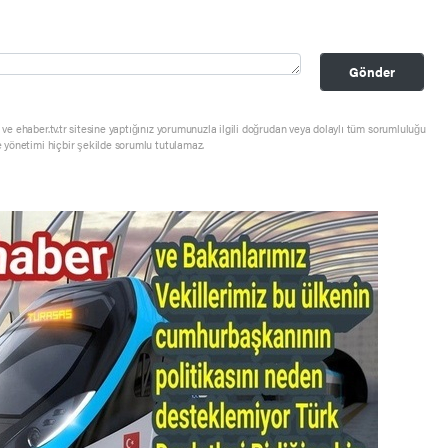
Gönder
ve ehaber.tv.tr sitesine yaptığınız yorumunuzla ilgili doğrudan veya dolaylı tüm sorumluluğu
e yönetimi hiçbir şekilde sorumlu tutulamaz.