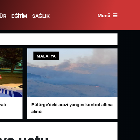
Menü
TÜR
EĞİTİM
SAĞLIK
MALATYA
alı
Pütürge’deki arazi yangını kontrol altına
alındı
ye uçtu