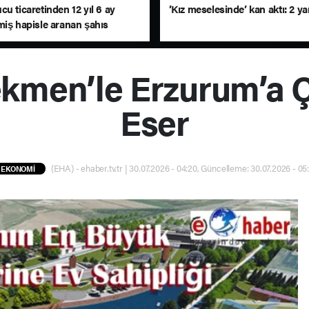
u ticaretinden 12 yıl 6 ay
’Kız meselesinde’ kan aktı: 2 yar
miş hapisle aranan şahıs
ı
kmen’le Erzurum’a Ç
Eser
(EHA) - ehaber.tv.tr | 30.07.2026 - 04:20, Güncelleme: 30.07.2026 - 05
EKONOMİ