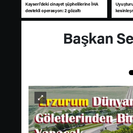
Kayseri’deki cinayet şüphelilerine İHA
Uyuşturuc
destekli operasyon: 2 gözaltı
kesinleş
yakaland
Başkan Se