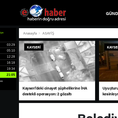
GÜN
SPOR
Anasayfa
ASAYİŞ
KAYSERI
KAYSE
Kayseri’deki cinayet şüphelilerine İHA
Uyuşturuc
destekli operasyon: 2 gözaltı
kesinleş
yakaland
Beledi