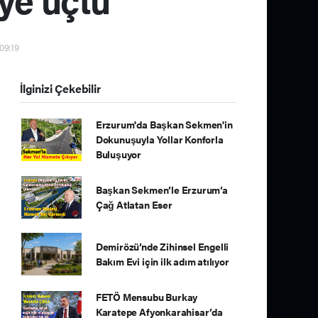
09:19
İlginizi Çekebilir
Erzurum'da Başkan Sekmen'in
Dokunuşuyla Yollar Konforla
Buluşuyor
Başkan Sekmen’le Erzurum’a
Çağ Atlatan Eser
Demirözü’nde Zihinsel Engelli
Bakım Evi için ilk adım atılıyor
FETÖ Mensubu Burkay
Karatepe Afyonkarahisar’da