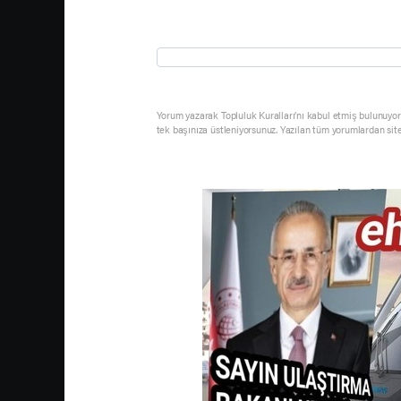
Yorum yazarak Topluluk Kuralları’nı kabul etmiş bulunuyor 
tek başınıza üstleniyorsunuz. Yazılan tüm yorumlardan sit