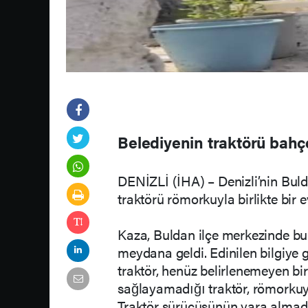
Belediyenin traktörü bahç
DENİZLİ (İHA) – Denizli’nin Buld
traktörü römorkuyla birlikte bir 
Kaza, Buldan ilçe merkezinde b
meydana geldi. Edinilen bilgiye g
traktör, henüz belirlenemeyen bi
sağlayamadığı traktör, römorkuyl
Traktör sürücüsünün yara almad