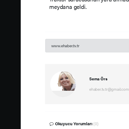
meydana geldi.
www.ehaber.tv.tr
Sema Örs
ehaber.tv.tr@gmail.com
Okuyucu Yorumları
(0)