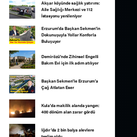
Akşar köyünde sağlık yatırımı:
Aile Sağlığı Merkezi ve 112
İstasyonu yenileniyor
Erzurum'da Başkan Sekmen'in
Dokunuşuyla Yollar Konforla
Buluşuyor
Demirözü’nde Zihinsel Engelli
Bakım Evi için ilk adım atılıyor
Başkan Sekmen’le Erzurum’a
Çağ Atlatan Eser
Kula’da makilik alanda yangın:
400 dönüm alan zarar gördü
Iğdır’da 2 bin balya alevlere
teslim oldu