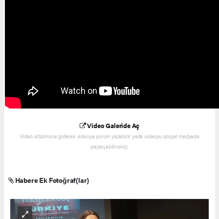
Video Galeride Aç
Video albümüne giderek videoya yorum yazabilir yada videoyu sosyal medyada
paylaşabilirsiniz.
Habere Ek Fotoğraf(lar)