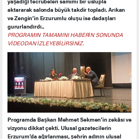
yaşadığı tecrübeleri samimi bir üslupla
aktararak salonda büyük takdir topladı. Arıkan
ve Zengin’in Erzurumlu oluşu ise dadaşları
gururlandırdı..
PROGRAMIN TAMAMINI HABERİN SONUNDA
VİDEODAN İZLEYEBİLİRSİNİZ.
Programda Başkan Mehmet Sekmen’in zekâsı ve
vizyonu dikkat çekti. Ulusal gazetecilerin
Erzurum’da ağırlanması, şehrin adının ulusal