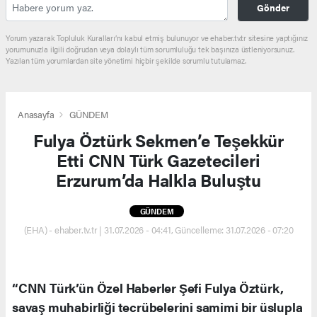
Gönder
Yorum yazarak Topluluk Kuralları’nı kabul etmiş bulunuyor ve ehaber.tv.tr sitesine yaptığınız
yorumunuzla ilgili doğrudan veya dolaylı tüm sorumluluğu tek başınıza üstleniyorsunuz.
Yazılan tüm yorumlardan site yönetimi hiçbir şekilde sorumlu tutulamaz.
Anasayfa
GÜNDEM
Fulya Öztürk Sekmen’e Teşekkür
Etti CNN Türk Gazetecileri
Erzurum’da Halkla Buluştu
GÜNDEM
(EHA) - ehaber.tv.tr | 31.07.2026 - 04:41, Güncelleme: 31.07.2026 - 07:20
“CNN Türk’ün Özel Haberler Şefi Fulya Öztürk,
savaş muhabirliği tecrübelerini samimi bir üslupla