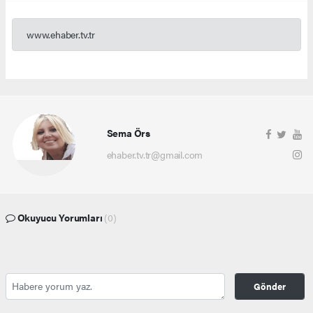
www.ehaber.tv.tr
Sema Örs
ehaber.tv.tr@gmail.com
Okuyucu Yorumları
(0)
Gönder