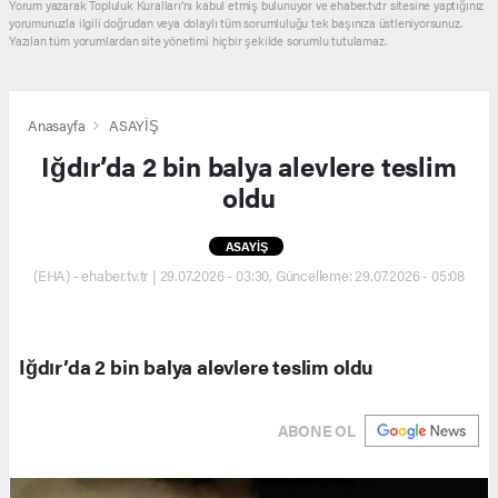
Yorum yazarak Topluluk Kuralları’nı kabul etmiş bulunuyor ve ehaber.tv.tr sitesine yaptığınız
yorumunuzla ilgili doğrudan veya dolaylı tüm sorumluluğu tek başınıza üstleniyorsunuz.
Yazılan tüm yorumlardan site yönetimi hiçbir şekilde sorumlu tutulamaz.
Anasayfa
ASAYİŞ
Iğdır’da 2 bin balya alevlere teslim
oldu
ASAYİŞ
(EHA) - ehaber.tv.tr | 29.07.2026 - 03:30, Güncelleme: 29.07.2026 - 05:08
Iğdır’da 2 bin balya alevlere teslim oldu
ABONE OL