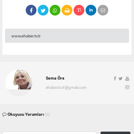
www.ehaber.tv.tr
Sema Örs
ehaber.tv.tr@gmail.com
Okuyucu Yorumları
(0)