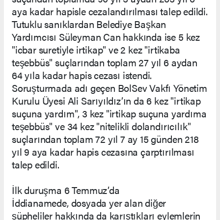
aya kadar hapisle cezalandırılması talep edildi.
Tutuklu sanıklardan Belediye Başkan
Yardımcısı Süleyman Can hakkında ise 5 kez
"icbar suretiyle irtikap" ve 2 kez "irtikaba
teşebbüs" suçlarından toplam 27 yıl 6 aydan
64 yıla kadar hapis cezası istendi.
Soruşturmada adı geçen BolSev Vakfı Yönetim
Kurulu Üyesi Ali Sarıyıldız’ın da 6 kez "irtikap
suçuna yardım", 3 kez "irtikap suçuna yardıma
teşebbüs" ve 34 kez "nitelikli dolandırıcılık"
suçlarından toplam 72 yıl 7 ay 15 günden 218
yıl 9 aya kadar hapis cezasına çarptırılması
talep edildi.
İlk duruşma 6 Temmuz’da
İddianamede, dosyada yer alan diğer
şüpheliler hakkında da karıştıkları eylemlerin