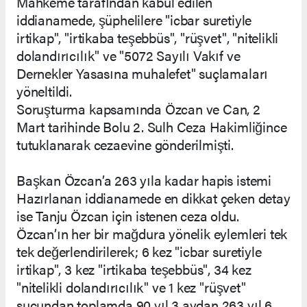
Mahkeme tarafından kabul edilen
iddianamede, şüphelilere "icbar suretiyle
irtikap", "irtikaba teşebbüs", "rüşvet", "nitelikli
dolandırıcılık" ve "5072 Sayılı Vakıf ve
Dernekler Yasasına muhalefet" suçlamaları
yöneltildi.
Soruşturma kapsamında Özcan ve Can, 2
Mart tarihinde Bolu 2. Sulh Ceza Hakimliğince
tutuklanarak cezaevine gönderilmişti.
Başkan Özcan’a 263 yıla kadar hapis istemi
Hazırlanan iddianamede en dikkat çeken detay
ise Tanju Özcan için istenen ceza oldu.
Özcan’ın her bir mağdura yönelik eylemleri tek
tek değerlendirilerek; 6 kez "icbar suretiyle
irtikap", 3 kez "irtikaba teşebbüs", 34 kez
"nitelikli dolandırıcılık" ve 1 kez "rüşvet"
suçundan toplamda 90 yıl 3 aydan 263 yıl 6