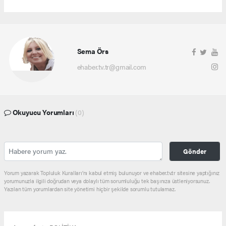
Sema Örs
ehaber.tv.tr@gmail.com
Okuyucu Yorumları
(0)
Gönder
Yorum yazarak Topluluk Kuralları’nı kabul etmiş bulunuyor ve ehaber.tv.tr sitesine yaptığınız
yorumunuzla ilgili doğrudan veya dolaylı tüm sorumluluğu tek başınıza üstleniyorsunuz.
Yazılan tüm yorumlardan site yönetimi hiçbir şekilde sorumlu tutulamaz.