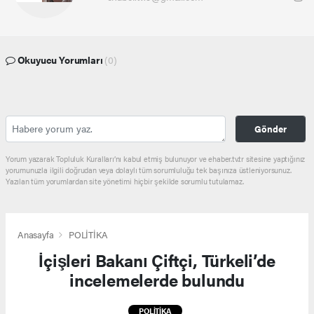
Okuyucu Yorumları
(0)
Gönder
Yorum yazarak Topluluk Kuralları’nı kabul etmiş bulunuyor ve ehaber.tv.tr sitesine yaptığınız
yorumunuzla ilgili doğrudan veya dolaylı tüm sorumluluğu tek başınıza üstleniyorsunuz.
Yazılan tüm yorumlardan site yönetimi hiçbir şekilde sorumlu tutulamaz.
Anasayfa
POLİTİKA
İçişleri Bakanı Çiftçi, Türkeli’de
incelemelerde bulundu
POLİTİKA