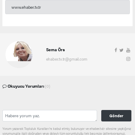
www.ehaber.tv.tr
Sema Örs
ehaber.tv.tr@gmail.com
Okuyucu Yorumları
(0)
Gönder
Yorum yazarak Topluluk Kuralları’nı kabul etmiş bulunuyor ve ehaber.tv.tr sitesine yaptığınız
yorumunuzla ilgili doğrudan veya dolaylı tüm sorumluluğu tek başınıza üstleniyorsunuz.