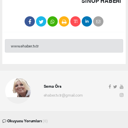
SINOP HABERİ
www.ehaber.tv.tr
Sema Örs
ehaber.tv.tr@gmail.com
Okuyucu Yorumları
(0)