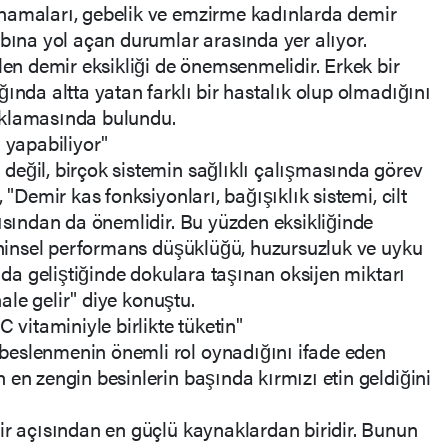
namaları, gebelik ve emzirme kadınlarda demir
ybına yol açan durumlar arasında yer alıyor.
len demir eksikliği de önemsenmelidir. Erkek bir
ında altta yatan farklı bir hastalık olup olmadığını
ıklamasında bulundu.
 yapabiliyor"
eğil, birçok sistemin sağlıklı çalışmasında görev
 "Demir kas fonksiyonları, bağışıklık sistemi, cilt
çısından da önemlidir. Bu yüzden eksikliğinde
zihinsel performans düşüklüğü, huzursuzluk ve uyku
k da geliştiğinde dokulara taşınan oksijen miktarı
hale gelir" diye konuştu.
 vitaminiyle birlikte tüketin"
beslenmenin önemli rol oynadığını ifade eden
 en zengin besinlerin başında kırmızı etin geldiğini
ir açısından en güçlü kaynaklardan biridir. Bunun