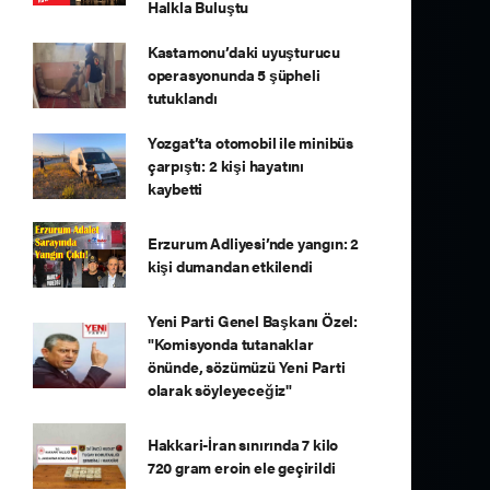
Halkla Buluştu
Kastamonu’daki uyuşturucu
operasyonunda 5 şüpheli
tutuklandı
Yozgat’ta otomobil ile minibüs
çarpıştı: 2 kişi hayatını
kaybetti
Erzurum Adliyesi’nde yangın: 2
kişi dumandan etkilendi
Yeni Parti Genel Başkanı Özel:
"Komisyonda tutanaklar
önünde, sözümüzü Yeni Parti
olarak söyleyeceğiz"
Hakkari-İran sınırında 7 kilo
720 gram eroin ele geçirildi