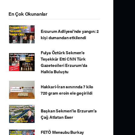
En Çok Okunanlar
Erzurum Adliyesi’nde yangın: 2
kişi dumandan etkilendi
Fulya Öztürk Sekmen’e
Teşekkür Etti CNN Türk
Gazetecileri Erzurum’da
Halkla Buluştu
Hakkari-İran sınırında 7 kilo
720 gram eroin ele geçirildi
Başkan Sekmen’le Erzurum’a
Çağ Atlatan Eser
FETÖ Mensubu Burkay