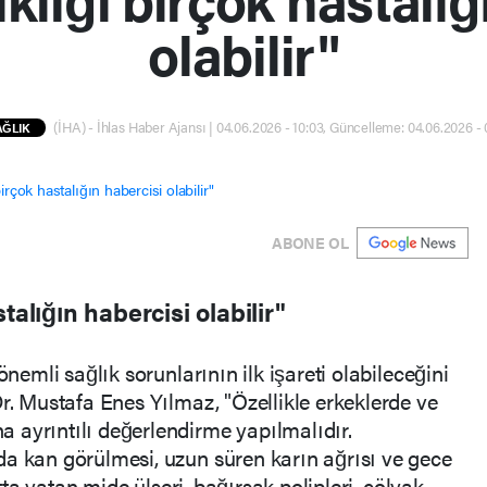
olabilir"
(İHA) - İhlas Haber Ajansı | 04.06.2026 - 10:03, Güncelleme: 04.06.2026 -
AĞLIK
ABONE OL
talığın habercisi olabilir"
önemli sağlık sorunlarının ilk işareti olabileceğini
r. Mustafa Enes Yılmaz, "Özellikle erkeklerde ve
 ayrıntılı değerlendirme yapılmalıdır.
da kan görülmesi, uzun süren karın ağrısı ve gece
ltta yatan mide ülseri, bağırsak polipleri, çölyak