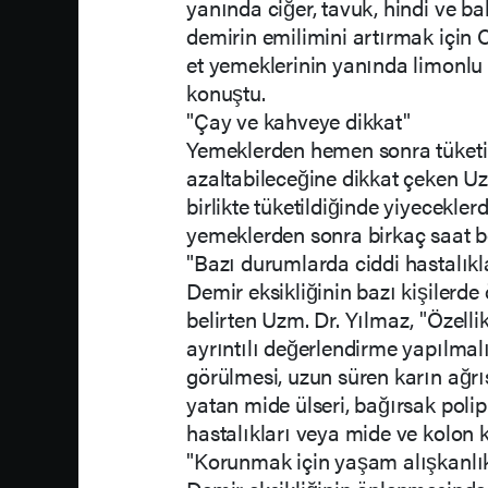
yanında ciğer, tavuk, hindi ve ba
demirin emilimini artırmak için C
et yemeklerinin yanında limonlu s
konuştu.
"Çay ve kahveye dikkat"
Yemeklerden hemen sonra tüketil
azaltabileceğine dikkat çeken Uz
birlikte tüketildiğinde yiyecekler
yemeklerden sonra birkaç saat be
"Bazı durumlarda ciddi hastalıkla
Demir eksikliğinin bazı kişilerde 
belirten Uzm. Dr. Yılmaz, "Özell
ayrıntılı değerlendirme yapılmal
görülmesi, uzun süren karın ağrısı
yatan mide ülseri, bağırsak polip
hastalıkları veya mide ve kolon k
"Korunmak için yaşam alışkanlık