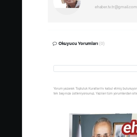
ehaber.tv.tr@gmail.com
Okuyucu Yorumları
(0)
Yorum yazarak Topluluk Kuralları’nı kabul etmiş bulunuyor 
tek başınıza üstleniyorsunuz. Yazılan tüm yorumlardan sit