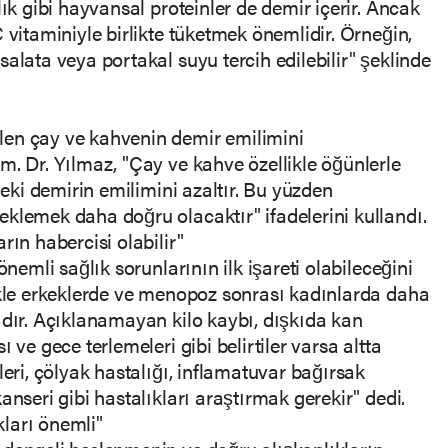
lık gibi hayvansal proteinler de demir içerir. Ancak
 vitaminiyle birlikte tüketmek önemlidir. Örneğin,
alata veya portakal suyu tercih edilebilir" şeklinde
en çay ve kahvenin demir emilimini
m. Dr. Yılmaz, "Çay ve kahve özellikle öğünlerle
deki demirin emilimini azaltır. Bu yüzden
klemek daha doğru olacaktır" ifadelerini kullandı.
rın habercisi olabilir"
önemli sağlık sorunlarının ilk işareti olabileceğini
ikle erkeklerde ve menopoz sonrası kadınlarda daha
ıdır. Açıklanamayan kilo kaybı, dışkıda kan
 ve gece terlemeleri gibi belirtiler varsa altta
leri, çölyak hastalığı, inflamatuvar bağırsak
anseri gibi hastalıkları araştırmak gerekir" dedi.
ları önemli"