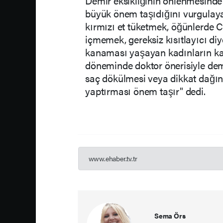
Demir eksikliğinin önlenmesinde
büyük önem taşıdığını vurgulaya
kırmızı et tüketmek, öğünlerde C
içmemek, gereksiz kısıtlayıcı di
kanaması yaşayan kadınların ka
döneminde doktor önerisiyle demir
saç dökülmesi veya dikkat dağınık
yaptırması önem taşır" dedi.
www.ehaber.tv.tr
Sema Örs