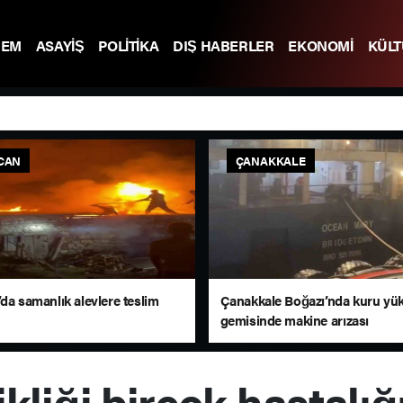
DEM
ASAYİŞ
POLİTİKA
DIŞ HABERLER
EKONOMİ
KÜL
CAN
ÇANAKKALE
da samanlık alevlere teslim
Çanakkale Boğazı’nda kuru yü
gemisinde makine arızası
kliği birçok hastalığ