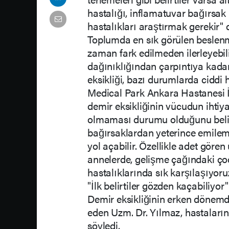
hastalığı, inflamatuvar bağırsak 
hastalıkları araştırmak gerekir" 
Toplumda en sık görülen beslenme 
zaman fark edilmeden ilerleyebili
dağınıklığından çarpıntıya kadar 
eksikliği, bazı durumlarda ciddi h
Medical Park Ankara Hastanesi İ
demir eksikliğinin vücudun ihti
olmaması durumu olduğunu belirt
bağırsaklardan yeterince emilem
yol açabilir. Özellikle adet gör
annelerde, gelişme çağındaki ço
hastalıklarında sık karşılaşıyoru
"İlk belirtiler gözden kaçabiliyor"
Demir eksikliğinin erken dönemde
eden Uzm. Dr. Yılmaz, hastaların
söyledi.