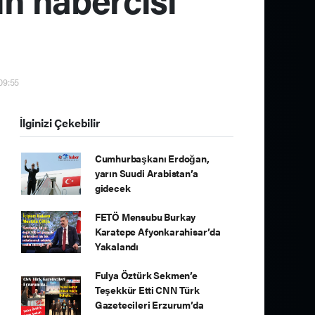
 09:55
İlginizi Çekebilir
Cumhurbaşkanı Erdoğan,
yarın Suudi Arabistan’a
gidecek
FETÖ Mensubu Burkay
Karatepe Afyonkarahisar’da
Yakalandı
Fulya Öztürk Sekmen’e
Teşekkür Etti CNN Türk
Gazetecileri Erzurum’da