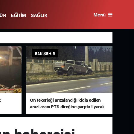
Menü
TÜR
EĞİTİM
SAĞLIK
ESKIŞEHIR
k
Ön tekerleği arızalandığı iddia edilen
arazi aracı PTS direğine çarptı: 1 yaralı
ın habercisi