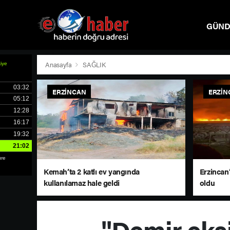
GÜN
SPOR
Anasayfa
SAĞLIK
ERZINCAN
ERZIN
Kemah’ta 2 katlı ev yangında
Erzincan’
kullanılamaz hale geldi
oldu
"Demir eksi