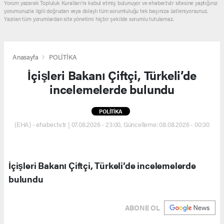
Yorum yazarak Topluluk Kuralları’nı kabul etmiş bulunuyor ve ehaber.tv.tr sitesine yaptığınız
yorumunuzla ilgili doğrudan veya dolaylı tüm sorumluluğu tek başınıza üstleniyorsunuz.
Yazılan tüm yorumlardan site yönetimi hiçbir şekilde sorumlu tutulamaz.
Anasayfa
POLİTİKA
İçişleri Bakanı Çiftçi, Türkeli’de
incelemelerde bulundu
POLİTİKA
(EHA) - ehaber.tv.tr | 07.08.2026 - 23:00, Güncelleme: 08.08.2026 - 00:30
İçişleri Bakanı Çiftçi, Türkeli’de incelemelerde
bulundu
ABONE OL