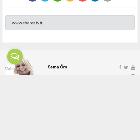
www.ehaber.tv.tr
Sema Örs
ehaber.tv.tr@gmail.com
Okuyucu Yorumları
(0)
Gönder