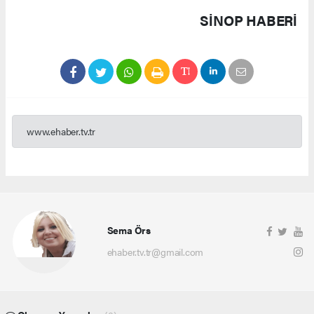
SINOP HABERİ
www.ehaber.tv.tr
Sema Örs
ehaber.tv.tr@gmail.com