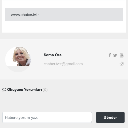
www.ehaber.tv.tr
Sema Örs
ehaber.tv.tr@gmail.com
Okuyucu Yorumları
(0)
Gönder