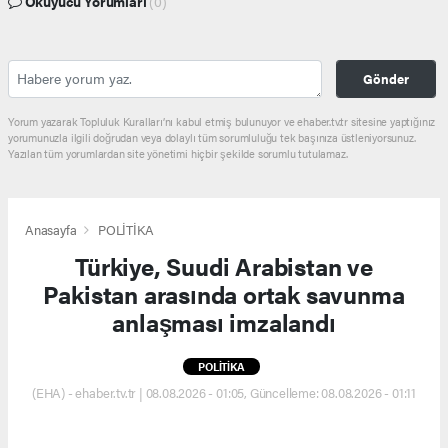
Okuyucu Yorumları
(0)
Gönder
Yorum yazarak Topluluk Kuralları’nı kabul etmiş bulunuyor ve ehaber.tv.tr sitesine yaptığınız
yorumunuzla ilgili doğrudan veya dolaylı tüm sorumluluğu tek başınıza üstleniyorsunuz.
Yazılan tüm yorumlardan site yönetimi hiçbir şekilde sorumlu tutulamaz.
Anasayfa
POLİTİKA
Türkiye, Suudi Arabistan ve
Pakistan arasında ortak savunma
anlaşması imzalandı
POLİTİKA
(EHA) - ehaber.tv.tr | 08.08.2026 - 01:05, Güncelleme: 08.08.2026 - 01:11