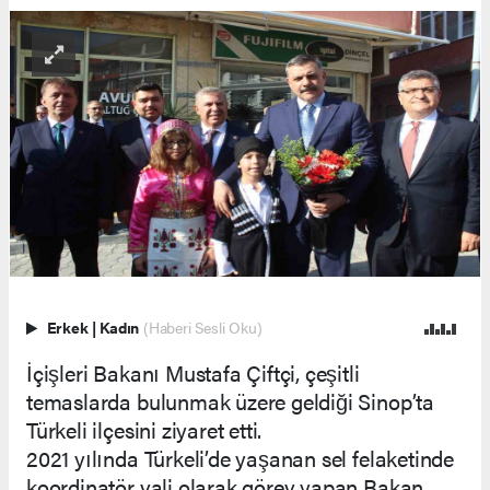
Erkek
|
Kadın
(Haberi Sesli Oku)
İçişleri Bakanı Mustafa Çiftçi, çeşitli
temaslarda bulunmak üzere geldiği Sinop’ta
Türkeli ilçesini ziyaret etti.
2021 yılında Türkeli’de yaşanan sel felaketinde
koordinatör vali olarak görev yapan Bakan