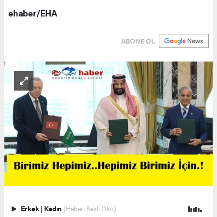
ehaber/EHA
ABONE OL
Erkek
|
Kadın
(Haberi Sesli Oku)