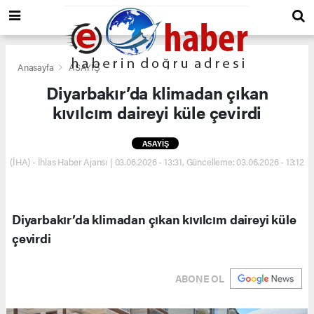
Anasayfa
ASAYİŞ
Diyarbakır’da klimadan çıkan
kıvılcım daireyi küle çevirdi
ASAYİŞ
(İHA) - İhlas Haber Ajansı | 03.06.2026 - 13:31, Güncelleme: 03.06.2026 - 13:12
Diyarbakır’da klimadan çıkan kıvılcım daireyi küle
çevirdi
ABONE OL