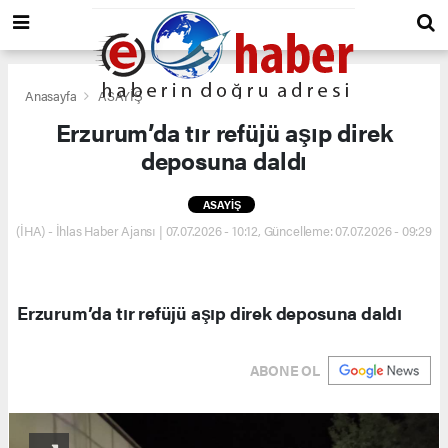
Anasayfa
ASAYİŞ
Erzurum’da tır refüjü aşıp direk
deposuna daldı
ASAYİŞ
(İHA) - İhlas Haber Ajansı | 07.07.2026 - 10:12, Güncelleme: 07.07.2026 - 09:29
Erzurum’da tır refüjü aşıp direk deposuna daldı
ABONE OL