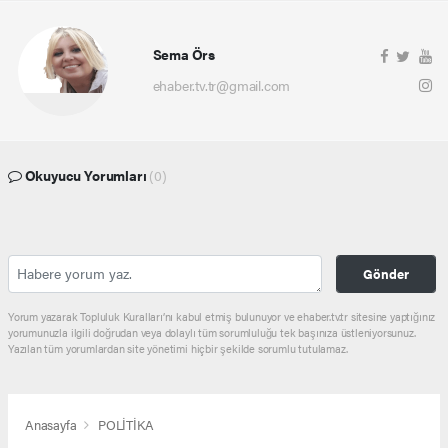
Sema Örs
ehaber.tv.tr@gmail.com
Okuyucu Yorumları
(0)
Gönder
Yorum yazarak Topluluk Kuralları’nı kabul etmiş bulunuyor ve ehaber.tv.tr sitesine yaptığınız
yorumunuzla ilgili doğrudan veya dolaylı tüm sorumluluğu tek başınıza üstleniyorsunuz.
Yazılan tüm yorumlardan site yönetimi hiçbir şekilde sorumlu tutulamaz.
Anasayfa
POLİTİKA