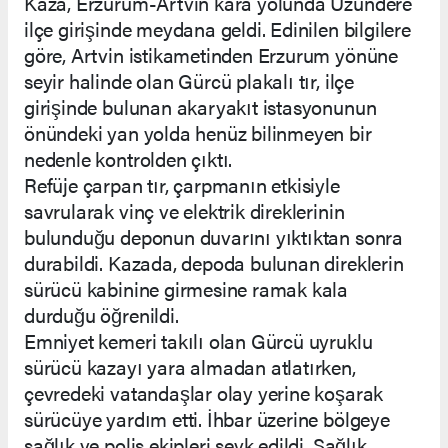
Kaza, Erzurum-Artvin kara yolunda Uzundere
ilçe girişinde meydana geldi. Edinilen bilgilere
göre, Artvin istikametinden Erzurum yönüne
seyir halinde olan Gürcü plakalı tır, ilçe
girişinde bulunan akaryakıt istasyonunun
önündeki yan yolda henüz bilinmeyen bir
nedenle kontrolden çıktı.
Refüje çarpan tır, çarpmanın etkisiyle
savrularak vinç ve elektrik direklerinin
bulunduğu deponun duvarını yıktıktan sonra
durabildi. Kazada, depoda bulunan direklerin
sürücü kabinine girmesine ramak kala
durduğu öğrenildi.
Emniyet kemeri takılı olan Gürcü uyruklu
sürücü kazayı yara almadan atlatırken,
çevredeki vatandaşlar olay yerine koşarak
sürücüye yardım etti. İhbar üzerine bölgeye
sağlık ve polis ekipleri sevk edildi. Sağlık