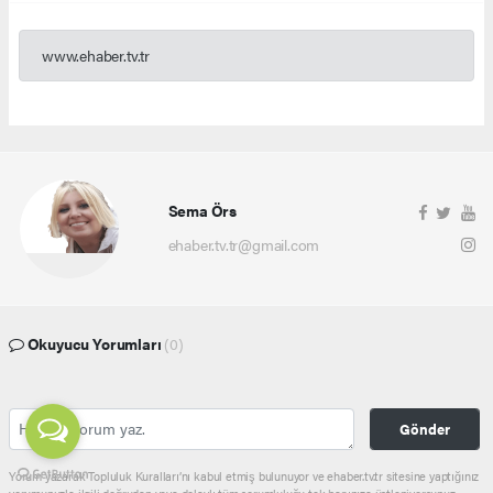
www.ehaber.tv.tr
Sema Örs
ehaber.tv.tr@gmail.com
Okuyucu Yorumları
(0)
Gönder
Yorum yazarak Topluluk Kuralları’nı kabul etmiş bulunuyor ve ehaber.tv.tr sitesine yaptığınız