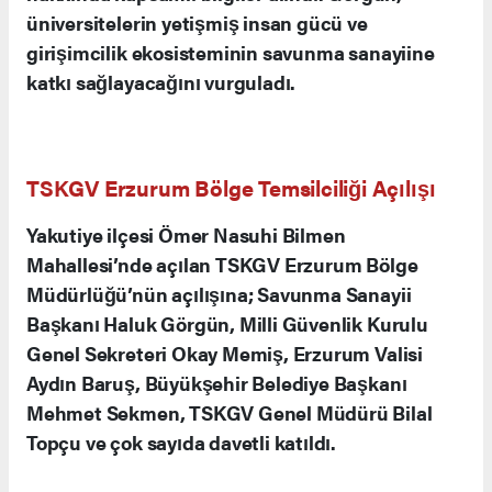
Ziyareti
Erzurum Havalimanı’nda karşılanan Görgün ve
Memiş, Erzurum Teknik Üniversitesi Rektörü
Prof. Dr. Bülent Çakmak ile birlikte Yüksek
Teknoloji Uygulama ve Araştırma Merkezi
(YÜTAM)’ı ziyaret etti. Burada yürütülen projeler
hakkında kapsamlı bilgiler alındı. Görgün,
üniversitelerin yetişmiş insan gücü ve
girişimcilik ekosisteminin savunma sanayiine
katkı sağlayacağını vurguladı.