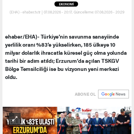
EKONOMİ
(EHA) - ehaber.tv.tr | 07.08.2026 - 20:17, Güncelleme: 07.08.2026 - 20:29
ehaber/EHA)- Türkiye’nin savunma sanayiinde
yerlilik oranı %83’e yükselirken, 185 ülkeye 10
milyar dolarlık ihracatla küresel güç olma yolunda
tarihi bir adım atıldı; Erzurum’da açılan TSKGV
Bölge Temsilciliği ise bu vizyonun yeni merkezi
oldu.
ABONE OL