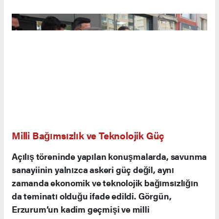
ekosisteme katılması, teknolojik
bağımsızlığımız için kritik öneme sahip.”
Okay Memiş: “TSKGV Bir Çatı Kuruluş”
Milli Güvenlik Kurulu Genel Sekreteri Okay
Memiş ise ASELSAN, HAVELSAN, ROKETSAN ve
TUSAŞ gibi savunma sanayiinin gurur kaynağı
şirketlerinin TSKGV çatısı altında bulunduğunu