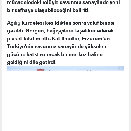
hatırlatarak, “Vatandaşlarımızın bağışlarıyla
büyüyen bu vakıf, Türk Silahlı Kuvvetleri’nin
gücüne güç katıyor. Erzurum’da bir bölge
teşkilatının kurulması, milli mücadele ruhunun
devamı niteliğinde önemli bir hizmettir” dedi.
20 İl Erzurum’a Bağlı Olacak
Yeni kurulan Erzurum Bölge Temsilciliği, 20 ili
kapsayacak şekilde faaliyet gösterecek. Görgün,
bu kararın Erzurum’un milli mücadeledeki
sembolik konumu ve bağışçıların ilgisiyle doğru
bir seçim olduğunu vurguladı.