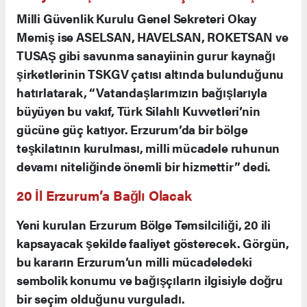
Haluk Görgün: “Yerlilik Payı %83’e Ulaştı”
Savunma Sanayii Başkanı Görgün, Türkiye’nin
savunma sanayiindeki yerlilik oranının son 20
yılda %20’lerden %83’e yükseldiğini belirterek
şunları söyledi: “Geçtiğimiz yıl 185 ülkeye 10
milyar doların üzerinde ihracat gerçekleştirdik.
2025’i bu başarıyla tamamladık. İlk 6 aylık
rakamlar da ihracatta %40’lara varan büyümeyi
şehirlerimizin bu
gösteriyor. Erzurum gibi