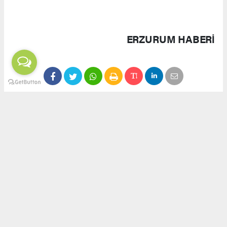
Milli Bağımsızlık ve Teknolojik Güç
Açılış töreninde yapılan konuşmalarda, savunma
sanayiinin yalnızca askeri güç değil, aynı
zamanda ekonomik ve teknolojik bağımsızlığın
da teminatı olduğu ifade edildi. Görgün,
Erzurum’un kadim geçmişi ve milli
mücadeledeki rolüyle savunma sanayiinde yeni
bir safhaya ulaşabileceğini belirtti.
Açılış kurdelesi kesildikten sonra vakıf binası
gezildi. Görgün, bağışçılara teşekkür ederek