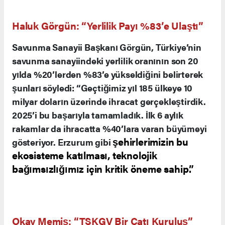
TSKGV Erzurum Bölge Temsilciliği Açılışı
Yakutiye ilçesi Ömer Nasuhi Bilmen
Mahallesi’nde açılan TSKGV Erzurum Bölge
Müdürlüğü’nün açılışına; Savunma Sanayii
Başkanı Haluk Görgün, Milli Güvenlik Kurulu
Genel Sekreteri Okay Memiş, Erzurum Valisi
Aydın Baruş, Büyükşehir Belediye Başkanı
Mehmet Sekmen, TSKGV Genel Müdürü Bilal
Topçu ve çok sayıda davetli katıldı.