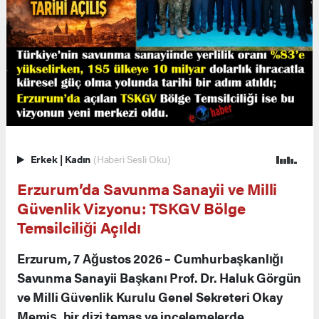
Erkek
|
Kadın
(Haberi Sesli Oku)
Erzurum’da Savunma Sanayii ve Milli
Güvenlik Vizyonu: TSKGV Bölge
Temsilciliği Açıldı
Erzurum, 7 Ağustos 2026 – Cumhurbaşkanlığı
Savunma Sanayii Başkanı Prof. Dr. Haluk Görgün
ve Milli Güvenlik Kurulu Genel Sekreteri Okay
Memiş, bir dizi temas ve incelemelerde