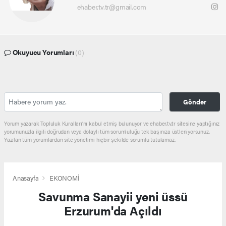
ehaber.tv.tr@gmail.com
Okuyucu Yorumları
(0)
Gönder
Yorum yazarak Topluluk Kuralları’nı kabul etmiş bulunuyor ve ehaber.tv.tr sitesine yaptığınız
yorumunuzla ilgili doğrudan veya dolaylı tüm sorumluluğu tek başınıza üstleniyorsunuz.
Yazılan tüm yorumlardan site yönetimi hiçbir şekilde sorumlu tutulamaz.
Anasayfa
EKONOMİ
Savunma Sanayii yeni üssü
Erzurum'da Açıldı