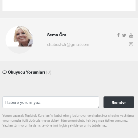
Sema Örs
ehaber.tv.tr@gmail.com
Okuyucu Yorumları
(0)
Gönder
Yorum yazarak Topluluk Kuralları’nı kabul etmiş bulunuyor ve ehaber.tv.tr sitesine yaptığınız
yorumunuzla ilgili doğrudan veya dolaylı tüm sorumluluğu tek başınıza üstleniyorsunuz.
Yazılan tüm yorumlardan site yönetimi hiçbir şekilde sorumlu tutulamaz.