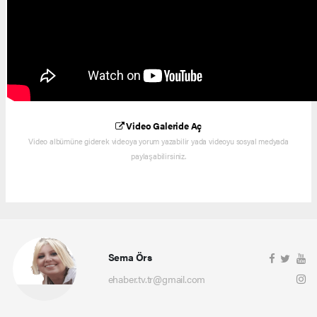
Video Galeride Aç
Video albümüne giderek videoya yorum yazabilir yada videoyu sosyal medyada
paylaşabilirsiniz.
Sema Örs
ehaber.tv.tr@gmail.com