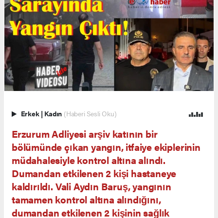
Erkek
|
Kadın
(Haberi Sesli Oku)
Erzurum Adliyesi arşiv katının bir
bölümünde çıkan yangın, itfaiye ekiplerinin
müdahalesiyle kontrol altına alındı.
Dumandan etkilenen 2 kişi hastaneye
kaldırıldı. Vali Aydın Baruş, yangının
tamamen kontrol altına alındığını,
dumandan etkilenen 2 kişinin sağlık