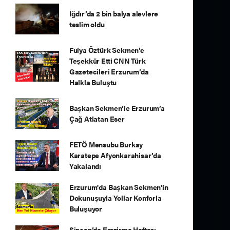
Iğdır’da 2 bin balya alevlere
teslim oldu
Fulya Öztürk Sekmen’e
Teşekkür Etti CNN Türk
Gazetecileri Erzurum’da
Halkla Buluştu
Başkan Sekmen’le Erzurum’a
Çağ Atlatan Eser
FETÖ Mensubu Burkay
Karatepe Afyonkarahisar’da
Yakalandı
Erzurum'da Başkan Sekmen'in
Dokunuşuyla Yollar Konforla
Buluşuyor
Sincan’da Emzirme Haftası