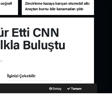
 coğrafi
Zincirleme kazaya karışan otomobil attı:
Araçtan burnu bile kanamadan çıktı
ür Etti CNN
lkla Buluştu
20
İlginizi Çekebilir
Detay
Tamam
Kula’da makilik alanda yangın:
400 dönüm alan zarar gördü
Başkan Sekmen’le Erzurum’a