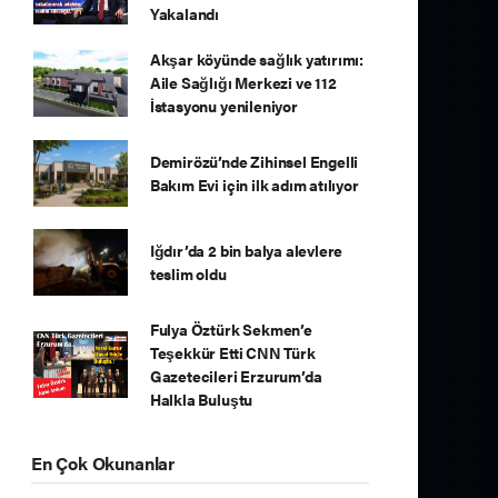
Yakalandı
Akşar köyünde sağlık yatırımı:
Aile Sağlığı Merkezi ve 112
İstasyonu yenileniyor
Demirözü’nde Zihinsel Engelli
Bakım Evi için ilk adım atılıyor
Iğdır’da 2 bin balya alevlere
teslim oldu
Fulya Öztürk Sekmen’e
Teşekkür Etti CNN Türk
Gazetecileri Erzurum’da
Halkla Buluştu
En Çok Okunanlar