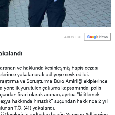
ABONE OL
yakalandı
 aranan ve hakkında kesinleşmiş hapis cezası
plerince yakalanarak adliyeye sevk edildi.
raştırma ve Soruşturma Büro Amirliği ekiplerince
a yönelik yürütülen çalışma kapsamında, polis
çundan firari olarak aranan, ayrıca "kilitlemek
 eşya hakkında hırsızlık" suçundan hakkında 2 yıl
lunan T.Ö. (41) yakalandı.
eki işlemlerinin ardından bugün Samsun Adliyesine