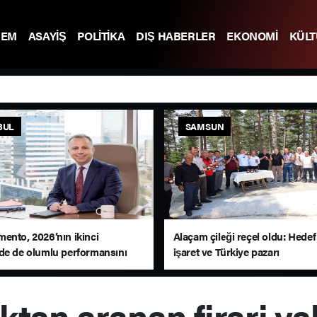
DEM
ASAYİŞ
POLİTİKA
DIŞ HABERLER
EKONOMİ
KÜL
BUL
SAMSUN
ento, 2026’nın ikinci
Alaçam çileği reçel oldu: Hedef
de de olumlu performansını
işaret ve Türkiye pazarı
ü
ıktan aranan firari y