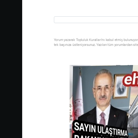
Yorum yazarak Topluluk Kuralları’nı kabul etmiş bulunuyor 
tek başınıza üstleniyorsunuz. Yazılan tüm yorumlardan sit