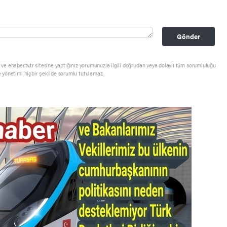
Gönder
ve ehaber.tv.tr sitesine yaptığınız yorumunuzla ilgili doğrudan veya dolaylı tüm sorumluluğu
e yönetimi hiçbir şekilde sorumlu tutulamaz.