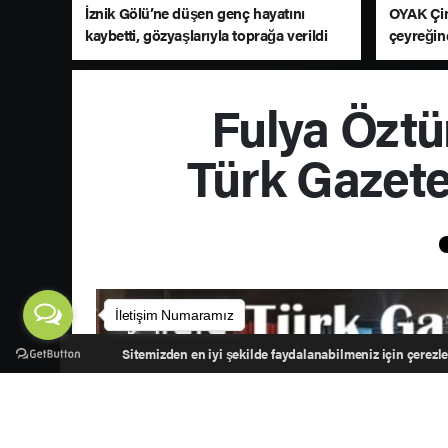
İznik Gölü’ne düşen genç hayatını
OYAK Çim
kaybetti, gözyaşlarıyla toprağa verildi
çeyreğin
sürdürd
Fulya Öztü
Türk Gazete
İletişim Numaramız
Sitemizden en iyi şekilde faydalanabilmeniz için çerezler