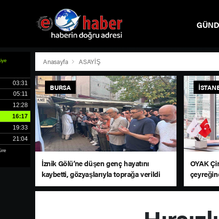
GÜN
SPOR
Anasayfa
ASAYİŞ
BURSA
İSTAN
İznik Gölü’ne düşen genç hayatını
OYAK Çim
kaybetti, gözyaşlarıyla toprağa verildi
çeyreğin
sürdürd
Hırsızl