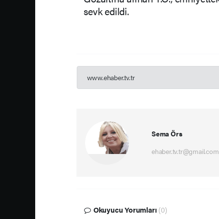
sevk edildi.
www.ehaber.tv.tr
Sema Örs
ehaber.tv.tr@gmail.com
Okuyucu Yorumları
(0)