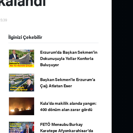
15:39
İlginizi Çekebilir
Erzurum'da Başkan Sekmen'in
Dokunuşuyla Yollar Konforla
Buluşuyor
Başkan Sekmen’le Erzurum’a
Çağ Atlatan Eser
Kula’da makilik alanda yangın:
400 dönüm alan zarar gördü
FETÖ Mensubu Burkay
Karatepe Afyonkarahisar’da