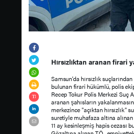
Hırsızlıktan aranan firari 
Samsun’da hırsızlık suçlarından
bulunan firari hükümlü, polis eki
Recep Tokur Polis Merkezi Suç A
aranan şahısların yakalanmasın
merkezince "açıktan hırsızlık" su
suretiyle muhafaza altına alınan
11 ay kesinleşmiş hapis cezası bu
Gözaltına alınan T.Ö., emniyett