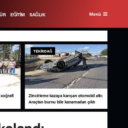
Menü
TÜR
EĞİTİM
SAĞLIK
TEKIRDAĞ
 coğrafi
Zincirleme kazaya karışan otomobil attı:
Araçtan burnu bile kanamadan çıktı
akalandı