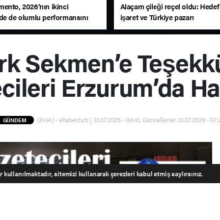
ento, 2026’nın ikinci
Alaçam çileği reçel oldu: Hedef
de de olumlu performansını
işaret ve Türkiye pazarı
ü
rk Sekmen’e Teşekk
cileri Erzurum’da Ha
(EHA) - ehaber.tv.tr | 31.07.2026 - 04:41, Güncelleme: 31.07.2026 - 07:
GÜNDEM
 kullanılmaktadır, sitemizi kullanarak çerezleri kabul etmiş saylırsınız.