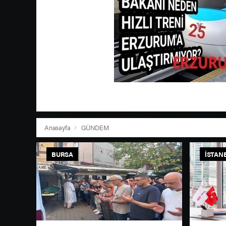
Anasayfa
GÜNDEM
BURSA
İSTAN