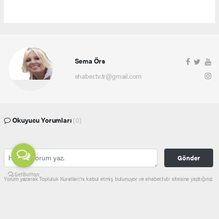
Sema Örs
ehaber.tv.tr@gmail.com
Okuyucu Yorumları
(0)
Gönder
Yorum yazarak Topluluk Kuralları’nı kabul etmiş bulunuyor ve ehaber.tv.tr sitesine yaptığınız
yorumunuzla ilgili doğrudan veya dolaylı tüm sorumluluğu tek başınıza üstleniyorsunuz.
Yazılan tüm yorumlardan site yönetimi hiçbir şekilde sorumlu tutulamaz.