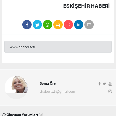
ESKIŞEHIR HABERİ
www.ehaber.tv.tr
Sema Örs
ehaber.tv.tr@gmail.com
Okuyucu Yorumları
(0)