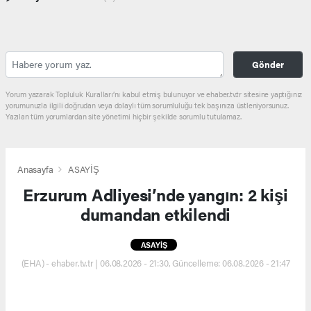
Gönder
Yorum yazarak Topluluk Kuralları’nı kabul etmiş bulunuyor ve ehaber.tv.tr sitesine yaptığınız
yorumunuzla ilgili doğrudan veya dolaylı tüm sorumluluğu tek başınıza üstleniyorsunuz.
Yazılan tüm yorumlardan site yönetimi hiçbir şekilde sorumlu tutulamaz.
Anasayfa
ASAYİŞ
Erzurum Adliyesi’nde yangın: 2 kişi
dumandan etkilendi
ASAYİŞ
(EHA) - ehaber.tv.tr | 06.08.2026 - 21:30, Güncelleme: 06.08.2026 - 21:47