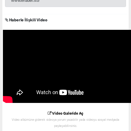
www.ehaber.tv.tr
Haberle İlişkili Video
Video Galeride Aç
Video albümüne giderek videoya yorum yazabilir yada videoyu sosyal medyada
paylaşabilirsiniz.