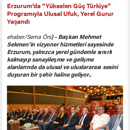
Erzurum’da “Yükselen Güç Türkiye”
Programıyla Ulusal Ufuk, Yerel Gurur
Yaşandı
ehaber/Sema Örs
) - Başkan Mehmet
Sekmen’in vizyoner hizmetleri sayesinde
Erzurum, yalnızca yerel gündemle sınırlı
kalmayıp sanayileşme ve gelişme
alanlarında da ulusal ve uluslararası sesini
duyuran bir şehir haline geliyor..