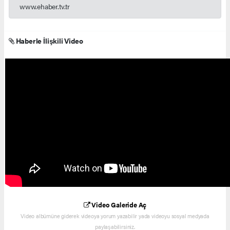
www.ehaber.tv.tr
Haberle İlişkili Video
Video Galeride Aç
Video albümüne giderek videoya yorum yazabilir yada videoyu sosyal medyada
paylaşabilirsiniz.