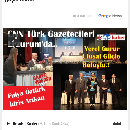
ABONE OL
Erkek
|
Kadın
(Haberi Sesli Oku)