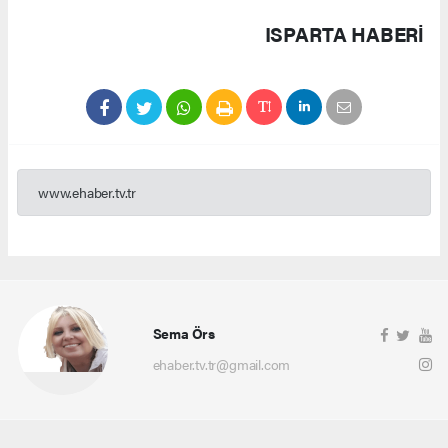
ISPARTA HABERİ
www.ehaber.tv.tr
Sema Örs
ehaber.tv.tr@gmail.com