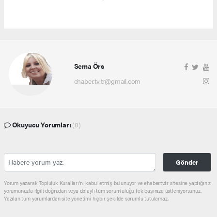
Sema Örs
ehaber.tv.tr@gmail.com
Okuyucu Yorumları
(0)
Gönder
Yorum yazarak Topluluk Kuralları’nı kabul etmiş bulunuyor ve ehaber.tv.tr sitesine yaptığınız
yorumunuzla ilgili doğrudan veya dolaylı tüm sorumluluğu tek başınıza üstleniyorsunuz.
Yazılan tüm yorumlardan site yönetimi hiçbir şekilde sorumlu tutulamaz.