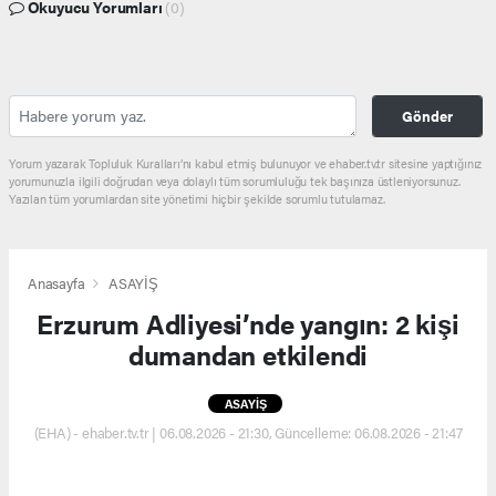
Okuyucu Yorumları
(0)
Gönder
Yorum yazarak Topluluk Kuralları’nı kabul etmiş bulunuyor ve ehaber.tv.tr sitesine yaptığınız
yorumunuzla ilgili doğrudan veya dolaylı tüm sorumluluğu tek başınıza üstleniyorsunuz.
Yazılan tüm yorumlardan site yönetimi hiçbir şekilde sorumlu tutulamaz.
Anasayfa
ASAYİŞ
Erzurum Adliyesi’nde yangın: 2 kişi
dumandan etkilendi
ASAYİŞ
(EHA) - ehaber.tv.tr | 06.08.2026 - 21:30, Güncelleme: 06.08.2026 - 21:47