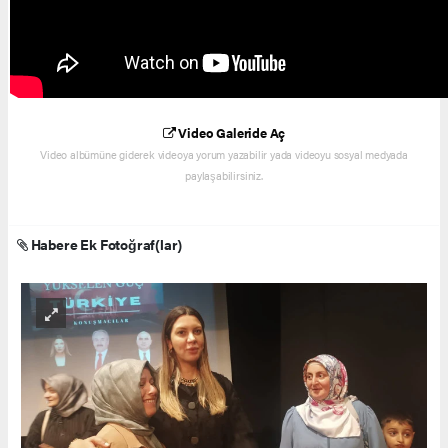
Video Galeride Aç
Video albümüne giderek videoya yorum yazabilir yada videoyu sosyal medyada
paylaşabilirsiniz.
Habere Ek Fotoğraf(lar)