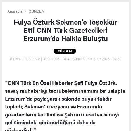
Anasayfa
GÜNDEM
Fulya Öztürk Sekmen’e Teşekkür
Etti CNN Türk Gazetecileri
Erzurum’da Halkla Buluştu
GÜNDEM
(EHA) - ehaber.tv.tr | 31.07.2026 - 04:41, Güncelleme: 31.07.2026 - 07:20
“CNN Türk’ün Özel Haberler Şefi Fulya Öztürk,
savaş muhabirliği tecrübelerini samimi bir üslupla
Erzurum’da paylaşarak salonda büyük takdir
topladı; Sekmen’in vizyonu ve Erzurumlu
gazetecilerin katılımı ise şehrin ulusal ve sanayi
gelişimindeki görünürlüğünü daha da
güçlendirdi.”