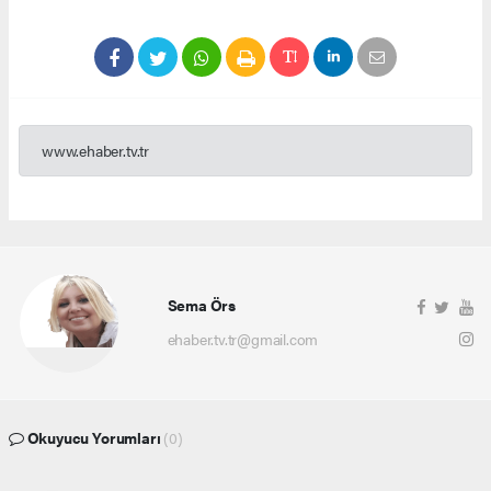
www.ehaber.tv.tr
Sema Örs
ehaber.tv.tr@gmail.com
Okuyucu Yorumları
(0)