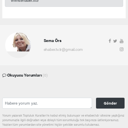
Sema Örs
ehaber.tv.tr@gmail.com
Okuyucu Yorumları
(0)
Gönder
Yorum yazarak Topluluk Kuralları’nı kabul etmiş bulunuyor ve ehaber.tv.tr sitesine yaptığınız
yorumunuzla ilgili doğrudan veya dolaylı tüm sorumluluğu tek başınıza üstleniyorsunuz.
Yazılan tüm yorumlardan site yönetimi hiçbir şekilde sorumlu tutulamaz.