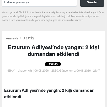
Gönder
Yorum yazarak Topluluk Kuralları’nı kabul etmiş bulunuyor ve ehaber.tv.tr sitesine yaptığınız
yorumunuzla ilgili doğrudan veya dolaylı tüm sorumluluğu tek başınıza üstleniyorsunuz.
Yazılan tüm yorumlardan site yönetimi hiçbir şekilde sorumlu tutulamaz.
Anasayfa
ASAYİŞ
Erzurum Adliyesi’nde yangın: 2 kişi
dumandan etkilendi
ASAYİŞ
(EHA) - ehaber.tv.tr | 06.08.2026 - 21:30, Güncelleme: 06.08.2026 - 21:47
Erzurum Adliyesi’nde yangın: 2 kişi dumandan
etkilendi