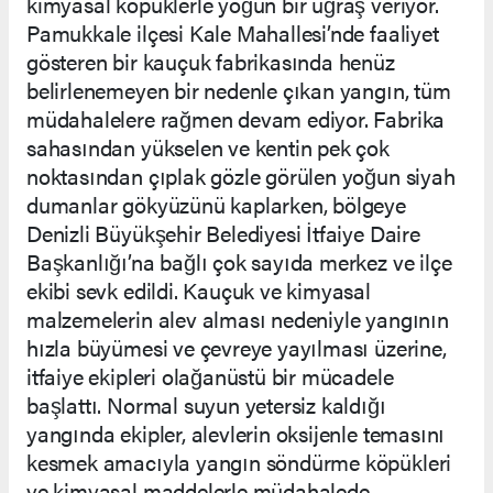
kimyasal köpüklerle yoğun bir uğraş veriyor.
Pamukkale ilçesi Kale Mahallesi’nde faaliyet
gösteren bir kauçuk fabrikasında henüz
belirlenemeyen bir nedenle çıkan yangın, tüm
müdahalelere rağmen devam ediyor. Fabrika
sahasından yükselen ve kentin pek çok
noktasından çıplak gözle görülen yoğun siyah
dumanlar gökyüzünü kaplarken, bölgeye
Denizli Büyükşehir Belediyesi İtfaiye Daire
Başkanlığı’na bağlı çok sayıda merkez ve ilçe
ekibi sevk edildi. Kauçuk ve kimyasal
malzemelerin alev alması nedeniyle yangının
hızla büyümesi ve çevreye yayılması üzerine,
itfaiye ekipleri olağanüstü bir mücadele
başlattı. Normal suyun yetersiz kaldığı
yangında ekipler, alevlerin oksijenle temasını
kesmek amacıyla yangın söndürme köpükleri
ve kimyasal maddelerle müdahalede