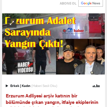
ABONE OL
Erkek
|
Kadın
(Haberi Sesli Oku)
Erzurum Adliyesi arşiv katının bir
bölümünde çıkan yangın, itfaiye ekiplerinin