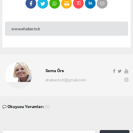
www.ehaber.tv.tr
Sema Örs
ehaber.tv.tr@gmail.com
Okuyucu Yorumları
(0)