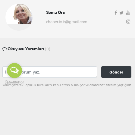
Sema Örs
ehaber.tv.tr@gmail.com
Okuyucu Yorumları
(0)
Gönder
Yorum yazarak Topluluk Kuralları’nı kabul etmiş bulunuyor ve ehaber.tv.tr sitesine yaptığınız
yorumunuzla ilgili doğrudan veya dolaylı tüm sorumluluğu tek başınıza üstleniyorsunuz.
Yazılan tüm yorumlardan site yönetimi hiçbir şekilde sorumlu tutulamaz.
haber paketi
haber scripti
haber yazılımı