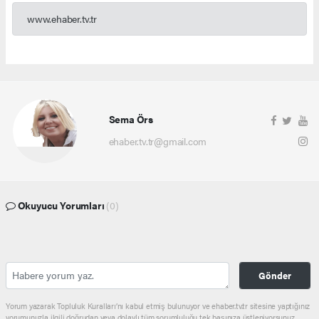
www.ehaber.tv.tr
Sema Örs
ehaber.tv.tr@gmail.com
Okuyucu Yorumları
(0)
Gönder
Yorum yazarak Topluluk Kuralları’nı kabul etmiş bulunuyor ve ehaber.tv.tr sitesine yaptığınız
yorumunuzla ilgili doğrudan veya dolaylı tüm sorumluluğu tek başınıza üstleniyorsunuz.