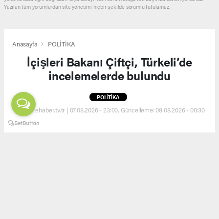
Yazılan tüm yorumlardan site yönetimi hiçbir şekilde sorumlu tutulamaz.
Anasayfa
POLİTİKA
İçişleri Bakanı Çiftçi, Türkeli’de
incelemelerde bulundu
POLİTİKA
(EHA) - ehaber.tv.tr | 07.08.2026 - 23:00, Güncelleme: 08.08.2026 - 00:30
İçişleri Bakanı Çiftçi, Türkeli’de incelemelerde
bulundu
ABONE OL