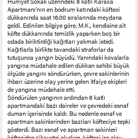
Hürriyet Sokak üzerindeki 8 katlı Karaca
Apartmanı’nın en bodrum katındaki köfteci
dükkanında saat 16.00 sıralarında meydana
geldi. Edinilen bilgiye göre, M.K., kendisine ait
köfte dükkanında temizlik yaparken boş bir
odada biriktirdiği kağıtları yakmak istedi.
Kağıtlarla birlikte tavandaki straforlar da
tutuşunca yangın büyüdü. Yanındaki kovalarla
yangına müdahale edilen dükkan sahibi büyük
ölçüde yangını söndürürken, çevre sakinlerinin
ihbarı üzerine olay yerine gelen itfaiye ekipleri
de yangına müdahale etti.
Söndürülen yangının ardından 8 katlı
apartmandaki bazı daireler ve çevredeki esnaf
duman içerisinde kaldı. Bu nedenle esnaf ve
apartman sakinlerinden bazıları köfteciye tepki
gösterdi. Bazı esnaf ve apartman sakinleri
köfteciden şikayetçi olurken, köfteci ise olay