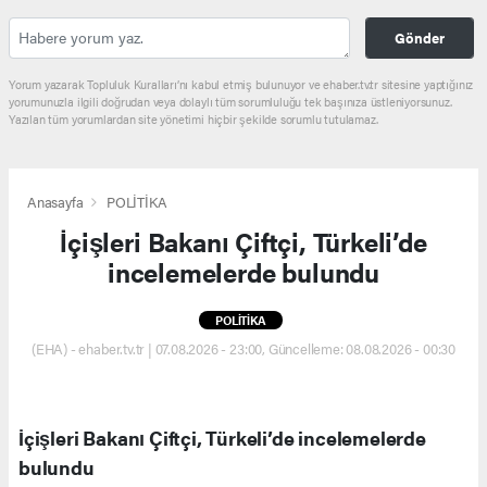
Gönder
Yorum yazarak Topluluk Kuralları’nı kabul etmiş bulunuyor ve ehaber.tv.tr sitesine yaptığınız
yorumunuzla ilgili doğrudan veya dolaylı tüm sorumluluğu tek başınıza üstleniyorsunuz.
Yazılan tüm yorumlardan site yönetimi hiçbir şekilde sorumlu tutulamaz.
Anasayfa
POLİTİKA
İçişleri Bakanı Çiftçi, Türkeli’de
incelemelerde bulundu
POLİTİKA
(EHA) - ehaber.tv.tr | 07.08.2026 - 23:00, Güncelleme: 08.08.2026 - 00:30
İçişleri Bakanı Çiftçi, Türkeli’de incelemelerde
bulundu