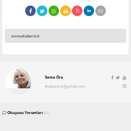
www.ehaber.tv.tr
Sema Örs
ehaber.tv.tr@gmail.com
Okuyucu Yorumları
(0)