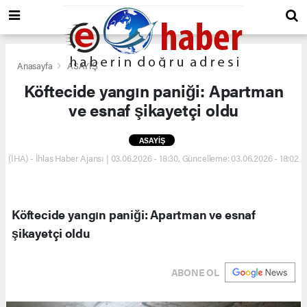
Anasayfa
ASAYİŞ
Köftecide yangın paniği: Apartman
ve esnaf şikayetçi oldu
ASAYİŞ
(İHA) - İhlas Haber Ajansı | 03.06.2026 - 18:30, Güncelleme: 03.06.2026 - 18:02
Köftecide yangın paniği: Apartman ve esnaf
şikayetçi oldu
ABONE OL