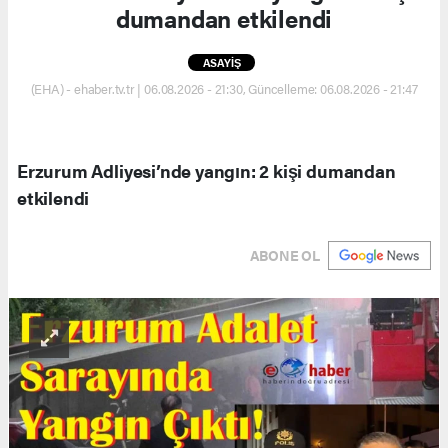
dumandan etkilendi
ASAYİŞ
(EHA) - ehaber.tv.tr | 06.08.2026 - 21:30, Güncelleme: 06.08.2026 - 21:47
Erzurum Adliyesi’nde yangın: 2 kişi dumandan
etkilendi
ABONE OL