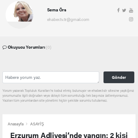
Sema Örs
ehaber.tv.tr@gmail.com
Okuyucu Yorumları
(0)
Gönder
Yorum yazarak Topluluk Kuralları’nı kabul etmiş bulunuyor ve ehaber.tv.tr sitesine yaptığınız
yorumunuzla ilgili doğrudan veya dolaylı tüm sorumluluğu tek başınıza üstleniyorsunuz.
Yazılan tüm yorumlardan site yönetimi hiçbir şekilde sorumlu tutulamaz.
Anasayfa
ASAYİŞ
Erzurum Adliyesi’nde yangın: 2 kişi