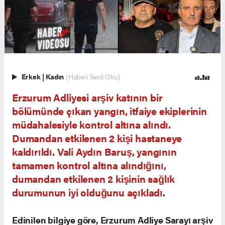
Erkek
|
Kadın
(Haberi Sesli Oku)
Erzurum Adliyesi arşiv katının bir
bölümünde çıkan yangın, itfaiye ekiplerinin
müdahalesiyle kontrol altına alındı.
Dumandan etkilenen 2 kişi hastaneye
kaldırıldı. Vali Aydın Baruş, yangının
tamamen kontrol altına alındığını,
dumandan etkilenen 2 kişinin sağlık
durumunun iyi olduğunu açıkladı.
Edinilen bilgiye göre, Erzurum Adliye Sarayı arşiv