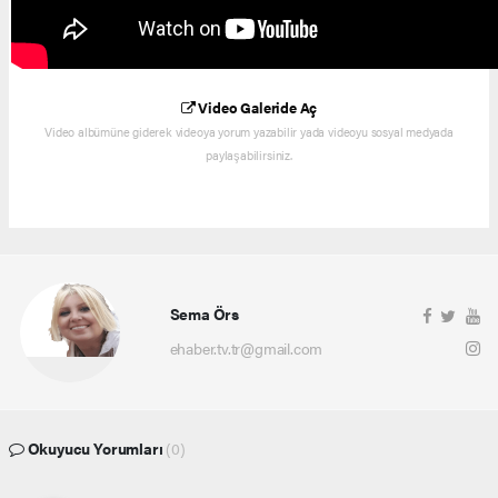
Video Galeride Aç
Video albümüne giderek videoya yorum yazabilir yada videoyu sosyal medyada
paylaşabilirsiniz.
Sema Örs
ehaber.tv.tr@gmail.com
Okuyucu Yorumları
(0)