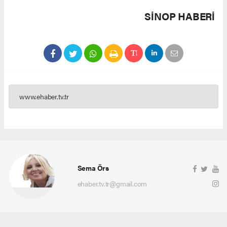
SINOP HABERİ
www.ehaber.tv.tr
Sema Örs
ehaber.tv.tr@gmail.com