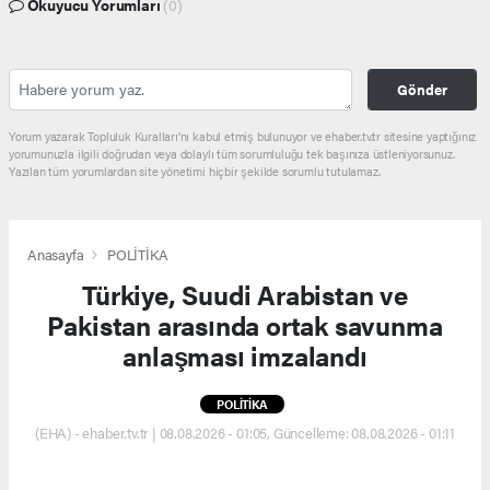
Okuyucu Yorumları
(0)
Gönder
Yorum yazarak Topluluk Kuralları’nı kabul etmiş bulunuyor ve ehaber.tv.tr sitesine yaptığınız
yorumunuzla ilgili doğrudan veya dolaylı tüm sorumluluğu tek başınıza üstleniyorsunuz.
Yazılan tüm yorumlardan site yönetimi hiçbir şekilde sorumlu tutulamaz.
Anasayfa
POLİTİKA
Türkiye, Suudi Arabistan ve
Pakistan arasında ortak savunma
anlaşması imzalandı
POLİTİKA
(EHA) - ehaber.tv.tr | 08.08.2026 - 01:05, Güncelleme: 08.08.2026 - 01:11