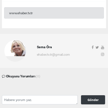
www.ehaber.tv.tr
Sema Örs
ehaber.tv.tr@gmail.com
Okuyucu Yorumları
(0)
Gönder