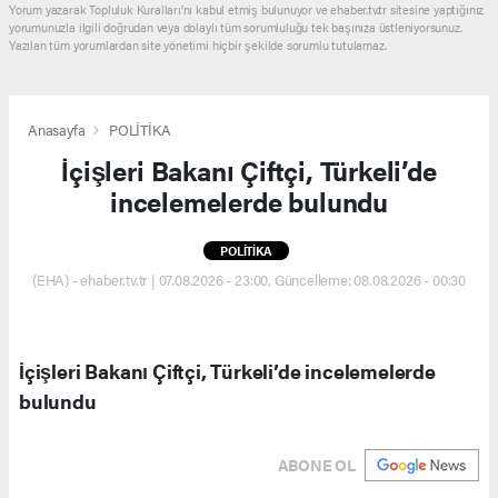
Yorum yazarak Topluluk Kuralları’nı kabul etmiş bulunuyor ve ehaber.tv.tr sitesine yaptığınız
yorumunuzla ilgili doğrudan veya dolaylı tüm sorumluluğu tek başınıza üstleniyorsunuz.
Yazılan tüm yorumlardan site yönetimi hiçbir şekilde sorumlu tutulamaz.
Anasayfa
POLİTİKA
İçişleri Bakanı Çiftçi, Türkeli’de
incelemelerde bulundu
POLİTİKA
(EHA) - ehaber.tv.tr | 07.08.2026 - 23:00, Güncelleme: 08.08.2026 - 00:30
İçişleri Bakanı Çiftçi, Türkeli’de incelemelerde
bulundu
ABONE OL