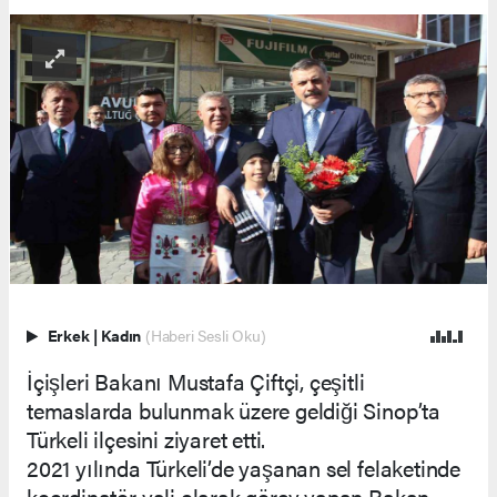
Erkek
|
Kadın
(Haberi Sesli Oku)
İçişleri Bakanı Mustafa Çiftçi, çeşitli
temaslarda bulunmak üzere geldiği Sinop’ta
Türkeli ilçesini ziyaret etti.
2021 yılında Türkeli’de yaşanan sel felaketinde
koordinatör vali olarak görev yapan Bakan