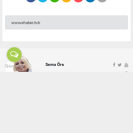
www.ehaber.tv.tr
Sema Örs
ehaber.tv.tr@gmail.com
Okuyucu Yorumları
(0)
Gönder