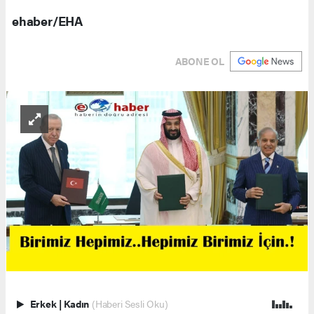
ehaber/EHA
ABONE OL
Erkek
|
Kadın
(Haberi Sesli Oku)