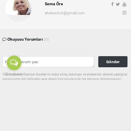
Sema Örs
ehaber.tv.tr@gmail.com
Okuyucu Yorumları
(0)
Gönder
Yorum yazarak Topluluk Kuralları’nı kabul etmiş bulunuyor ve ehaber.tv.tr sitesine yaptığınız
yorumunuzla ilgili doğrudan veya dolaylı tüm sorumluluğu tek başınıza üstleniyorsunuz.
Yazılan tüm yorumlardan site yönetimi hiçbir şekilde sorumlu tutulamaz.
haber paketi
haber scripti
haber yazılımı
Tüm hakları saklı tutulmaktadır.Copyright 2026©
Haber Yazılımı:
Web Aksiyon ®