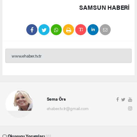
SAMSUN HABERİ
www.ehaber.tv.tr
Sema Örs
ehaber.tv.tr@gmail.com
Okuyucu Yorumları
(0)