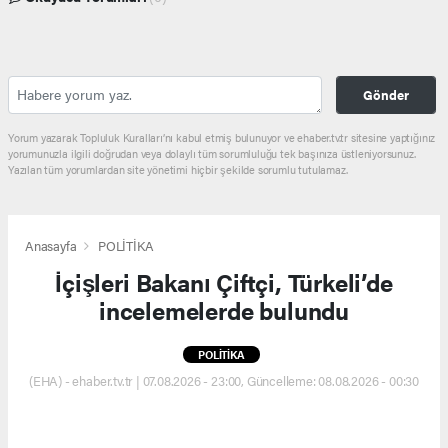
Gönder
Yorum yazarak Topluluk Kuralları’nı kabul etmiş bulunuyor ve ehaber.tv.tr sitesine yaptığınız
yorumunuzla ilgili doğrudan veya dolaylı tüm sorumluluğu tek başınıza üstleniyorsunuz.
Yazılan tüm yorumlardan site yönetimi hiçbir şekilde sorumlu tutulamaz.
Anasayfa
POLİTİKA
İçişleri Bakanı Çiftçi, Türkeli’de
incelemelerde bulundu
POLİTİKA
(EHA) - ehaber.tv.tr | 07.08.2026 - 23:00, Güncelleme: 08.08.2026 - 00:30