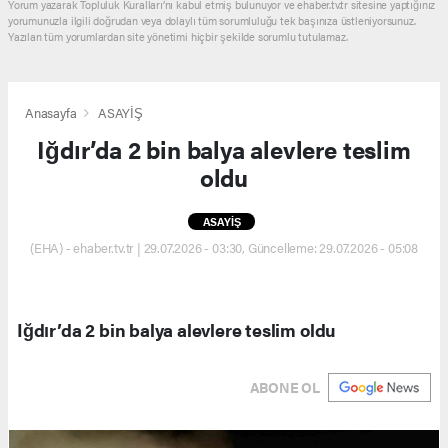
Yorum yazarak Topluluk Kuralları’nı kabul etmiş bulunuyor ve ehaber.tv.tr sitesine yaptığınız
yorumunuzla ilgili doğrudan veya dolaylı tüm sorumluluğu tek başınıza üstleniyorsunuz.
Yazılan tüm yorumlardan site yönetimi hiçbir şekilde sorumlu tutulamaz.
Anasayfa
ASAYİŞ
Iğdır’da 2 bin balya alevlere teslim
oldu
ASAYİŞ
(EHA) - ehaber.tv.tr | 29.07.2026 - 03:30, Güncelleme: 29.07.2026 - 05:08
Iğdır’da 2 bin balya alevlere teslim oldu
ABONE OL