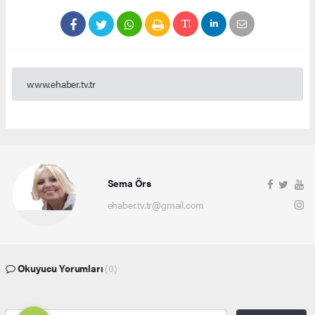
www.ehaber.tv.tr
Sema Örs
ehaber.tv.tr@gmail.com
Okuyucu Yorumları
(0)