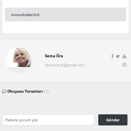
www.ehaber.tv.tr
Sema Örs
ehaber.tv.tr@gmail.com
Okuyucu Yorumları
(0)
Gönder