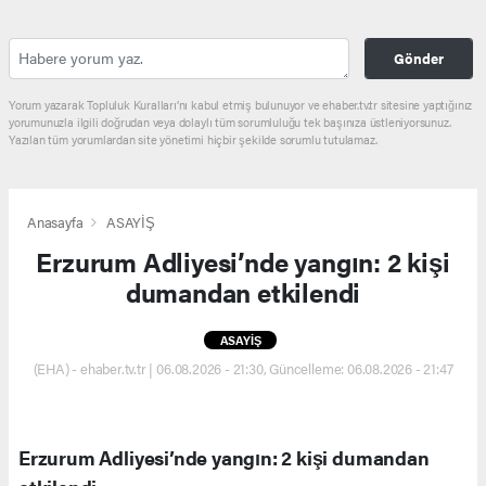
Gönder
Yorum yazarak Topluluk Kuralları’nı kabul etmiş bulunuyor ve ehaber.tv.tr sitesine yaptığınız
yorumunuzla ilgili doğrudan veya dolaylı tüm sorumluluğu tek başınıza üstleniyorsunuz.
Yazılan tüm yorumlardan site yönetimi hiçbir şekilde sorumlu tutulamaz.
Anasayfa
ASAYİŞ
Erzurum Adliyesi’nde yangın: 2 kişi
dumandan etkilendi
ASAYİŞ
(EHA) - ehaber.tv.tr | 06.08.2026 - 21:30, Güncelleme: 06.08.2026 - 21:47
Erzurum Adliyesi’nde yangın: 2 kişi dumandan