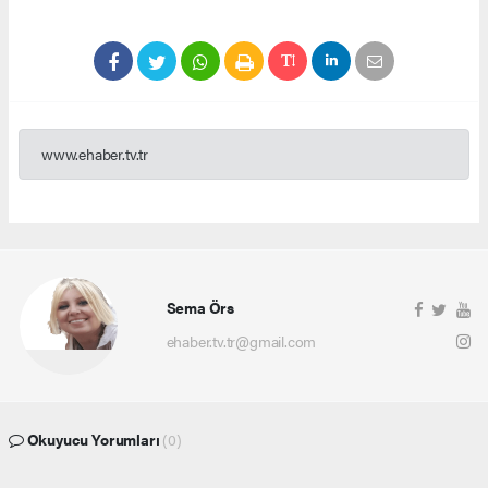
www.ehaber.tv.tr
Sema Örs
ehaber.tv.tr@gmail.com
Okuyucu Yorumları
(0)