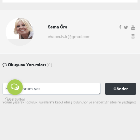
Sema Örs
ehaber.tv.tr@gmail.com
Okuyucu Yorumları
(0)
Gönder
Yorum yazarak Topluluk Kuralları’nı kabul etmiş bulunuyor ve ehaber.tv.tr sitesine yaptığınız
yorumunuzla ilgili doğrudan veya dolaylı tüm sorumluluğu tek başınıza üstleniyorsunuz.
Yazılan tüm yorumlardan site yönetimi hiçbir şekilde sorumlu tutulamaz.