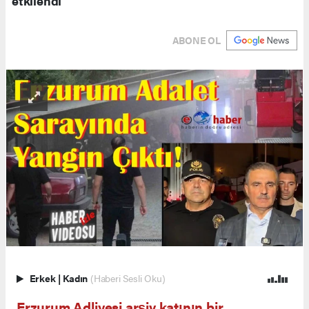
etkilendi
ABONE OL
Erkek
|
Kadın
(Haberi Sesli Oku)
Erzurum Adliyesi arşiv katının bir