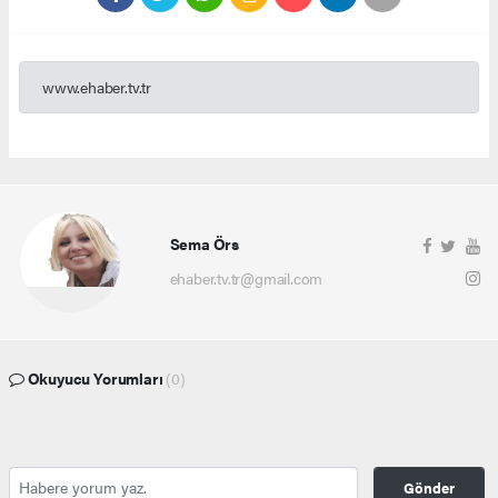
www.ehaber.tv.tr
Sema Örs
ehaber.tv.tr@gmail.com
Okuyucu Yorumları
(0)
Gönder