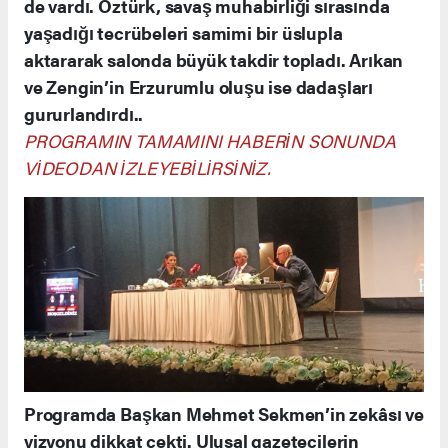
de vardı. Öztürk, savaş muhabirliği sırasında
yaşadığı tecrübeleri samimi bir üslupla
aktararak salonda büyük takdir topladı. Arıkan
ve Zengin’in Erzurumlu oluşu ise dadaşları
gururlandırdı..
PROGRAMIN TAMAMINI HABERİN SONUNDA
VİDEODAN İZLEYEBİLİRSİNİZ.
Programda Başkan Mehmet Sekmen’in zekâsı ve
vizyonu dikkat çekti. Ulusal gazetecilerin