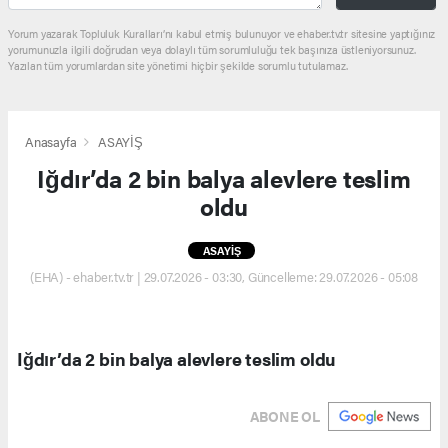
Yorum yazarak Topluluk Kuralları’nı kabul etmiş bulunuyor ve ehaber.tv.tr sitesine yaptığınız
yorumunuzla ilgili doğrudan veya dolaylı tüm sorumluluğu tek başınıza üstleniyorsunuz.
Yazılan tüm yorumlardan site yönetimi hiçbir şekilde sorumlu tutulamaz.
Anasayfa
ASAYİŞ
Iğdır’da 2 bin balya alevlere teslim
oldu
ASAYİŞ
(EHA) - ehaber.tv.tr | 29.07.2026 - 03:30, Güncelleme: 29.07.2026 - 05:08
Iğdır’da 2 bin balya alevlere teslim oldu
ABONE OL