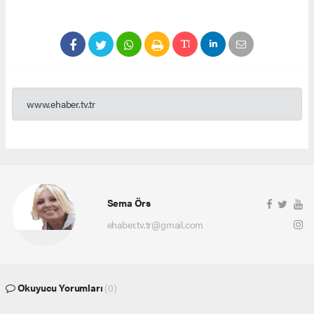
www.ehaber.tv.tr
Sema Örs
ehaber.tv.tr@gmail.com
Okuyucu Yorumları
(0)