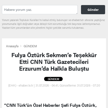
Gönder
Yorum yazarak Topluluk Kuralları’nı kabul etmiş bulunuyor ve ehaber.tv.tr sitesine yaptığınız
yorumunuzla ilgili doğrudan veya dolaylı tüm sorumluluğu tek başınıza üstleniyorsunuz.
Yazılan tüm yorumlardan site yönetimi hiçbir şekilde sorumlu tutulamaz.
Anasayfa
GÜNDEM
Fulya Öztürk Sekmen’e Teşekkür
Etti CNN Türk Gazetecileri
Erzurum’da Halkla Buluştu
GÜNDEM
(EHA) - ehaber.tv.tr | 31.07.2026 - 04:41, Güncelleme: 31.07.2026 - 07:20
“CNN Türk’ün Özel Haberler Şefi Fulya Öztürk,